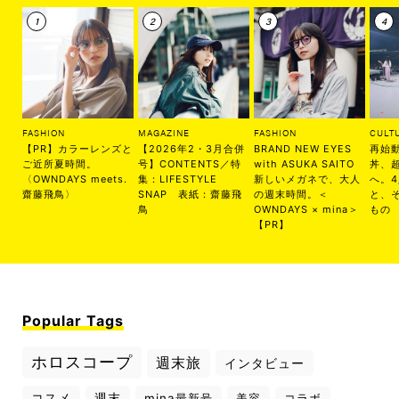
FASHION
MAGAZINE
FASHION
CULT
【PR】カラーレンズと
【2026年2・3月合併
BRAND NEW EYES
再始
ご近所夏時間。
号】CONTENTS／特
with ASUKA SAITO
丼、
〈OWNDAYS meets.
集：LIFESTYLE
新しいメガネで、大人
へ。
齋藤飛鳥〉
SNAP 表紙：齋藤飛
の週末時間。＜
と、
鳥
OWNDAYS × mina＞
もの
【PR】
Popular Tags
ホロスコープ
週末旅
インタビュー
コスメ
週末
mina最新号
美容
コラボ