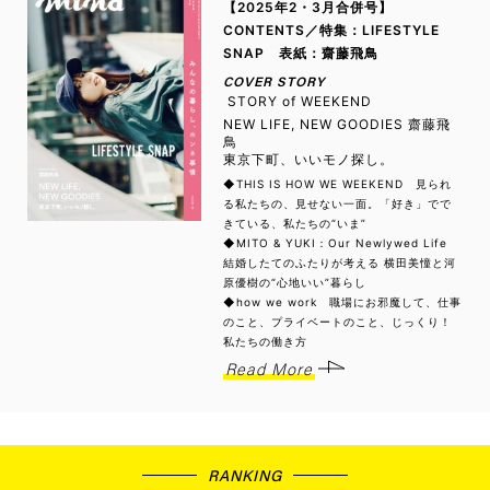
【2025年2・3月合併号】
CONTENTS／特集：LIFESTYLE
SNAP 表紙：齋藤飛鳥
COVER STORY
STORY of WEEKEND
NEW LIFE, NEW GOODIES 齋藤飛
鳥
東京下町、いいモノ探し。
◆THIS IS HOW WE WEEKEND 見られ
る私たちの、見せない一面。「好き」でで
きている、私たちの“いま”
◆MITO & YUKI：Our Newlywed Life
結婚したてのふたりが考える 横田美憧と河
原優樹の“心地いい”暮らし
◆how we work 職場にお邪魔して、仕事
のこと、プライベートのこと、じっくり！
私たちの働き方
Read More
RANKING