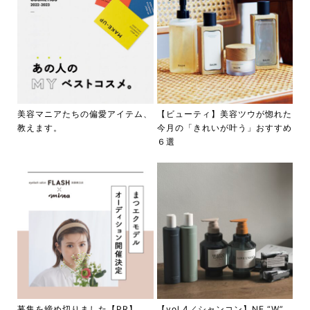
美容マニアたちの偏愛アイテム、
【ビューティ】美容ツウが惚れた
教えます。
今月の「きれいが叶う」おすすめ
６選
募集を締め切りました【PR】
【vol.4／シャンコン】NE “W”