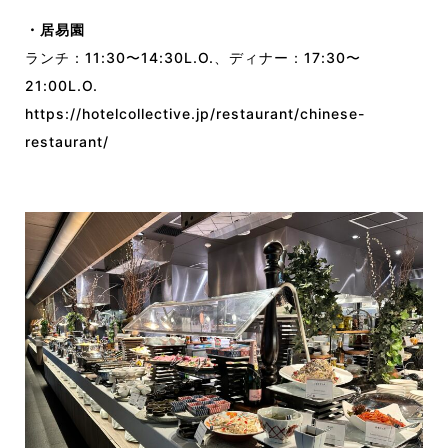
・居易園
ランチ：11:30〜14:30L.O.、ディナー：17:30〜
21:00L.O.
https://hotelcollective.jp/restaurant/chinese-
restaurant/