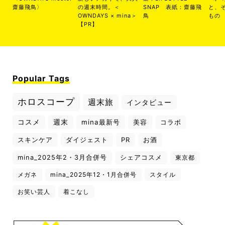
齋藤飛鳥〉
の週末時間。＜
SNAP 表紙：齋藤飛
と、
OWNDAYS × mina＞
鳥
もの
【PR】
Popular Tags
ホロスコープ
週末旅
インタビュー
コスメ
週末
mina最新号
美容
コラボ
スキンケア
ダイジェスト
PR
お酒
mina_2025年2・3月合併号
シェアコスメ
東京都
メガネ
mina_2025年12・1月合併号
スタイル
お笑い芸人
着こなし