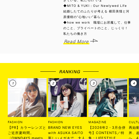
きている、私たちの“いま”
◆MITO & YUKI：Our Newlywed Life
結婚したてのふたりが考える 横田美憧と河
原優樹の“心地いい”暮らし
◆how we work 職場にお邪魔して、仕事
のこと、プライベートのこと、じっくり！
私たちの働き方
Read More
RANKING
FASHION
FASHION
MAGAZINE
CULT
【PR】カラーレンズと
BRAND NEW EYES
【2026年2・3月合併
再始
ご近所夏時間。
with ASUKA SAITO
号】CONTENTS／特
丼、
〈OWNDAYS meets.
新しいメガネで、大人
集：LIFESTYLE
へ。