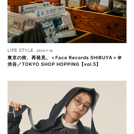
LIFE STYLE
2024.11.18
東京の街、再発見。＜Face Records SHIBUYA＞＠
渋谷／TOKYO SHOP HOPPING【vol.5】