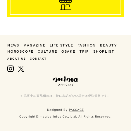
NEWS
MAGAZINE
LIFE STYLE
FASHION
BEAUTY
HOROSCOPE
CULTURE
OSAKE
TRIP
SHOPLIST
ABOUT US
CONTACT
Instagram
X, formerly Twitter
mina（ミーナ）
※ 記事中の商品価格は、特に表記がない場合は税込価格です。
Designed By
PASSAGE
Copyright©Imagica Infos Co., Ltd. All Rights Reserved.