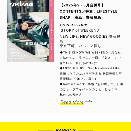
【2025年2・3月合併号】
CONTENTS／特集：LIFESTYLE
SNAP 表紙：齋藤飛鳥
COVER STORY
STORY of WEEKEND
NEW LIFE, NEW GOODIES 齋藤飛
鳥
東京下町、いいモノ探し。
◆THIS IS HOW WE WEEKEND 見られ
る私たちの、見せない一面。「好き」でで
きている、私たちの“いま”
◆MITO & YUKI：Our Newlywed Life
結婚したてのふたりが考える 横田美憧と河
原優樹の“心地いい”暮らし
◆how we work 職場にお邪魔して、仕事
のこと、プライベートのこと、じっくり！
私たちの働き方
Read More
RANKING