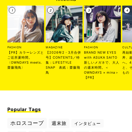
FASHION
MAGAZINE
FASHION
CULT
【PR】カラーレンズと
【2026年2・3月合併
BRAND NEW EYES
再始
ご近所夏時間。
号】CONTENTS／特
with ASUKA SAITO
丼、
〈OWNDAYS meets.
集：LIFESTYLE
新しいメガネで、大人
へ。
齋藤飛鳥〉
SNAP 表紙：齋藤飛
の週末時間。＜
と、
鳥
OWNDAYS × mina＞
もの
【PR】
Popular Tags
ホロスコープ
週末旅
インタビュー