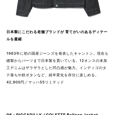
日本製にこだわる老舗ブランドが 育てがいのあるディテー
ルを凝縮
1963年に初の国産ジーンズを発表したキャントン。現在も
縫製からパーツまで日本製を貫いている。12オンスの未加
工デニムはザラザラとした凹凸感が魅力。インディゴのタ
テ落ちや鉄ボタンなど、経年変化を存分に楽しめる。
42,900円／マッハ55リミテッド
06：PICCADILLY／COLETTE Balloon Jacket