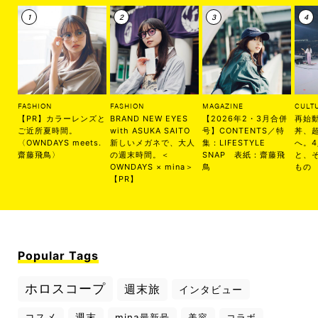
FASHION
FASHION
MAGAZINE
CULT
【PR】カラーレンズと
BRAND NEW EYES
【2026年2・3月合併
再始
ご近所夏時間。
with ASUKA SAITO
号】CONTENTS／特
丼、
〈OWNDAYS meets.
新しいメガネで、大人
集：LIFESTYLE
へ。
齋藤飛鳥〉
の週末時間。＜
SNAP 表紙：齋藤飛
と、
OWNDAYS × mina＞
鳥
もの
【PR】
Popular Tags
ホロスコープ
週末旅
インタビュー
コスメ
週末
mina最新号
美容
コラボ