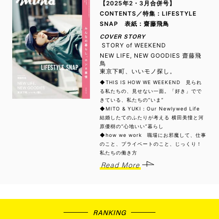
【2025年2・3月合併号】
CONTENTS／特集：LIFESTYLE
SNAP 表紙：齋藤飛鳥
COVER STORY
STORY of WEEKEND
NEW LIFE, NEW GOODIES 齋藤飛
鳥
東京下町、いいモノ探し。
◆THIS IS HOW WE WEEKEND 見られ
る私たちの、見せない一面。「好き」でで
きている、私たちの“いま”
◆MITO & YUKI：Our Newlywed Life
結婚したてのふたりが考える 横田美憧と河
原優樹の“心地いい”暮らし
◆how we work 職場にお邪魔して、仕事
のこと、プライベートのこと、じっくり！
私たちの働き方
Read More
RANKING