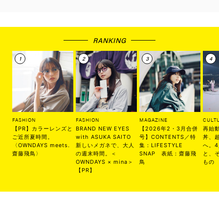
RANKING
FASHION
FASHION
MAGAZINE
CULT
【PR】カラーレンズと
BRAND NEW EYES
【2026年2・3月合併
再始
ご近所夏時間。
with ASUKA SAITO
号】CONTENTS／特
丼、
〈OWNDAYS meets.
新しいメガネで、大人
集：LIFESTYLE
へ。
齋藤飛鳥〉
の週末時間。＜
SNAP 表紙：齋藤飛
と、
OWNDAYS × mina＞
鳥
もの
【PR】