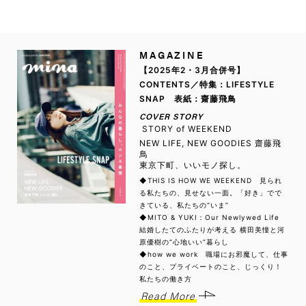
MAGAZINE
【2025年2・3月合併号】
CONTENTS／特集：LIFESTYLE
SNAP 表紙：齋藤飛鳥
COVER STORY
STORY of WEEKEND
NEW LIFE, NEW GOODIES 齋藤飛
鳥
東京下町、いいモノ探し。
◆THIS IS HOW WE WEEKEND 見られ
る私たちの、見せない一面。「好き」でで
きている、私たちの“いま”
◆MITO & YUKI：Our Newlywed Life
結婚したてのふたりが考える 横田美憧と河
原優樹の“心地いい”暮らし
◆how we work 職場にお邪魔して、仕事
のこと、プライベートのこと、じっくり！
私たちの働き方
Read More