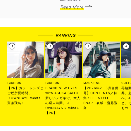
Read More
RANKING
FASHION
FASHION
MAGAZINE
CULT
【PR】カラーレンズと
BRAND NEW EYES
【2026年2・3月合併
再始
ご近所夏時間。
with ASUKA SAITO
号】CONTENTS／特
丼、
〈OWNDAYS meets.
新しいメガネで、大人
集：LIFESTYLE
へ。
齋藤飛鳥〉
の週末時間。＜
SNAP 表紙：齋藤飛
と、
OWNDAYS × mina＞
鳥
もの
【PR】