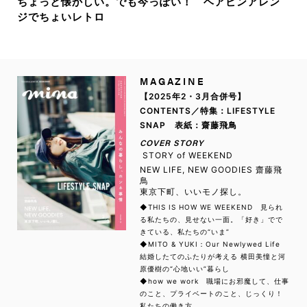
ちょっと懐かしい。でも今っぽい！ ヘアピンアレン
ジでちょいレトロ
MAGAZINE
【2025年2・3月合併号】
CONTENTS／特集：LIFESTYLE
SNAP 表紙：齋藤飛鳥
COVER STORY
STORY of WEEKEND
NEW LIFE, NEW GOODIES 齋藤飛
鳥
東京下町、いいモノ探し。
◆THIS IS HOW WE WEEKEND 見られ
る私たちの、見せない一面。「好き」でで
きている、私たちの“いま”
◆MITO & YUKI：Our Newlywed Life
結婚したてのふたりが考える 横田美憧と河
原優樹の“心地いい”暮らし
◆how we work 職場にお邪魔して、仕事
のこと、プライベートのこと、じっくり！
私たちの働き方