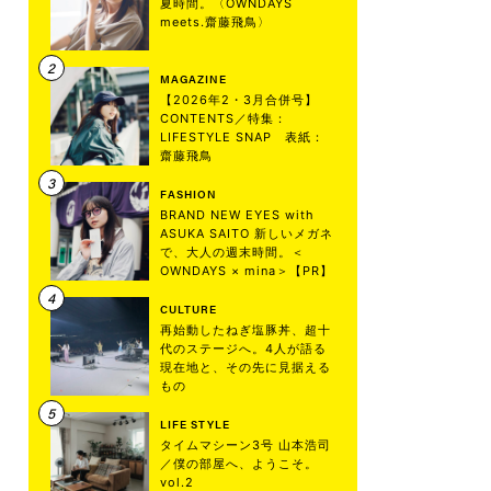
夏時間。〈OWNDAYS
meets.齋藤飛鳥〉
MAGAZINE
【2026年2・3月合併号】
CONTENTS／特集：
LIFESTYLE SNAP 表紙：
齋藤飛鳥
FASHION
BRAND NEW EYES with
ASUKA SAITO 新しいメガネ
で、大人の週末時間。＜
OWNDAYS × mina＞【PR】
CULTURE
再始動したねぎ塩豚丼、超十
代のステージへ。4人が語る
現在地と、その先に見据える
もの
LIFE STYLE
タイムマシーン3号 山本浩司
／僕の部屋へ、ようこそ。
vol.2