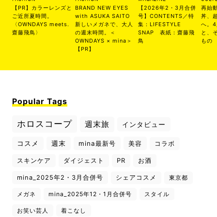
【PR】カラーレンズと
BRAND NEW EYES
【2026年2・3月合併
再始
ご近所夏時間。
with ASUKA SAITO
号】CONTENTS／特
丼、
〈OWNDAYS meets.
新しいメガネで、大人
集：LIFESTYLE
へ。
齋藤飛鳥〉
の週末時間。＜
SNAP 表紙：齋藤飛
と、
OWNDAYS × mina＞
鳥
もの
【PR】
Popular Tags
ホロスコープ
週末旅
インタビュー
コスメ
週末
mina最新号
美容
コラボ
スキンケア
ダイジェスト
PR
お酒
mina_2025年2・3月合併号
シェアコスメ
東京都
メガネ
mina_2025年12・1月合併号
スタイル
お笑い芸人
着こなし