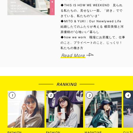
◆THIS IS HOW WE WEEKEND 見られ
る私たちの、見せない一面。「好き」でで
きている、私たちの“いま”
◆MITO & YUKI：Our Newlywed Life
結婚したてのふたりが考える 横田美憧と河
原優樹の“心地いい”暮らし
◆how we work 職場にお邪魔して、仕事
のこと、プライベートのこと、じっくり！
私たちの働き方
Read More
RANKING
FASHION
FASHION
MAGAZINE
CULT