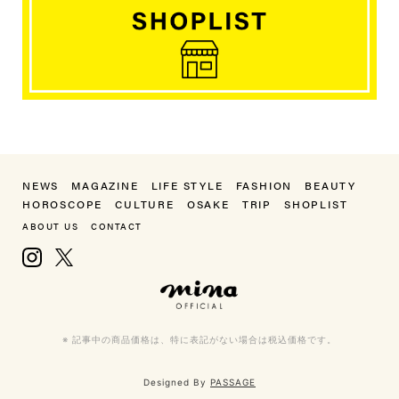
NEWS
MAGAZINE
LIFE STYLE
FASHION
BEAUTY
HOROSCOPE
CULTURE
OSAKE
TRIP
SHOPLIST
ABOUT US
CONTACT
Instagram
X, formerly Twitter
mina（ミーナ）
※ 記事中の商品価格は、特に表記がない場合は税込価格です。
Designed By
PASSAGE