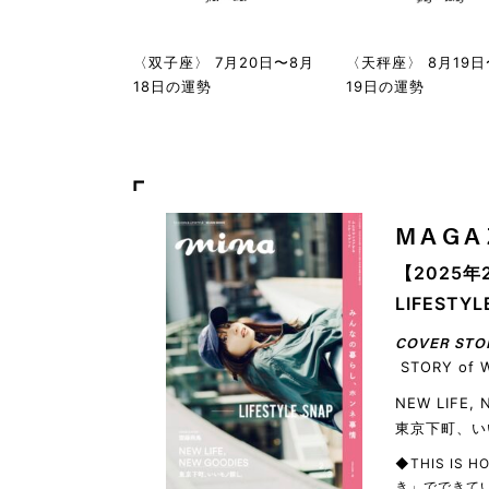
〈双子座〉 7月20日〜8月
〈天秤座〉 8月19日
18日の運勢
19日の運勢
MAGA
【2025年
LIFEST
COVER STO
STORY of 
NEW LIFE,
東京下町、い
◆THIS IS
き」でできてい