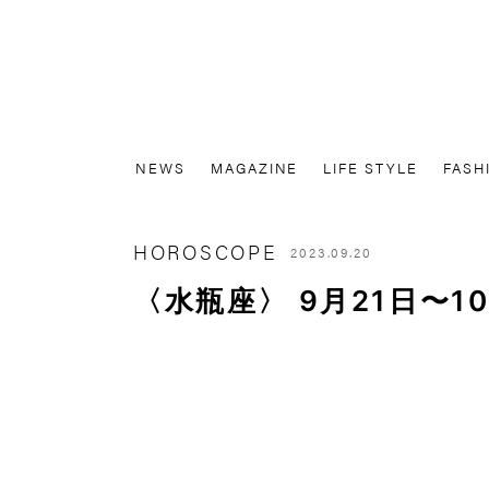
NEWS
MAGAZINE
LIFE STYLE
FASH
HOROSCOPE
2023.09.20
〈水瓶座〉 9月21日〜1