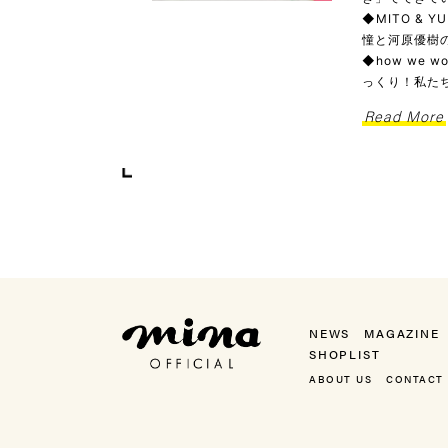
◆MITO & 
憧と河原優樹の
◆how we
っくり！私た
Read More
mina（ミーナ）
NEWS
MAGAZINE
SHOPLIST
ABOUT US
CONTACT