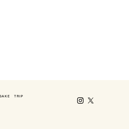
SAKE
TRIP
Instagram
X, formerly Twitter