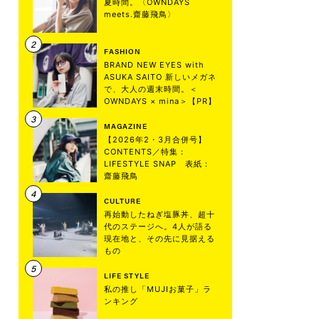
夏時間。〈OWNDAYS
meets.齋藤飛鳥〉
FASHION
BRAND NEW EYES with
ASUKA SAITO 新しいメガネ
で、大人の週末時間。＜
OWNDAYS × mina＞【PR】
MAGAZINE
【2026年2・3月合併号】
CONTENTS／特集：
LIFESTYLE SNAP 表紙：
齋藤飛鳥
CULTURE
再始動したねぎ塩豚丼、超十
代のステージへ。4人が語る
現在地と、その先に見据える
もの
LIFE STYLE
私の推し「MUJIお菓子」ラ
ンキング