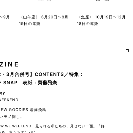
〜9月
〈山羊座〉 6月20日〜8月
〈魚座〉 10月19日〜12月
19日の運勢
18日の運勢
ZINE
2・3月合併号】CONTENTS／特集：
YLE SNAP 表紙：齋藤飛鳥
RY
WEEKEND
 NEW GOODIES 齋藤飛鳥
いモノ探し。
 HOW WE WEEKEND 見られる私たちの、見せない一面。「好
る、私たちの“いま”