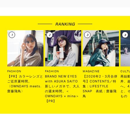
RANKING
FASHION
FASHION
MAGAZINE
CULT
【PR】カラーレンズと
BRAND NEW EYES
【2026年2・3月合併
再始
ご近所夏時間。
with ASUKA SAITO
号】CONTENTS／特
丼、
〈OWNDAYS meets.
新しいメガネで、大人
集：LIFESTYLE
へ。
齋藤飛鳥〉
の週末時間。＜
SNAP 表紙：齋藤飛
と、
OWNDAYS × mina＞
鳥
もの
【PR】