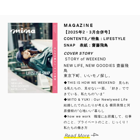
MAGAZINE
【2025年2・3月合併号】
CONTENTS／特集：LIFESTYLE
SNAP 表紙：齋藤飛鳥
COVER STORY
STORY of WEEKEND
NEW LIFE, NEW GOODIES 齋藤飛
鳥
東京下町、いいモノ探し。
◆THIS IS HOW WE WEEKEND 見られ
る私たちの、見せない一面。「好き」でで
きている、私たちの“いま”
◆MITO & YUKI：Our Newlywed Life
結婚したてのふたりが考える 横田美憧と河
原優樹の“心地いい”暮らし
◆how we work 職場にお邪魔して、仕事
のこと、プライベートのこと、じっくり！
私たちの働き方
Read More