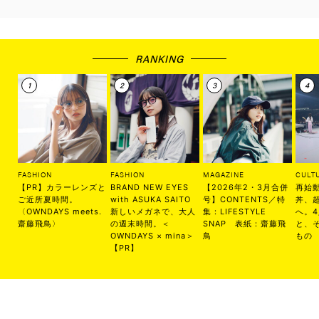
RANKING
FASHION
FASHION
MAGAZINE
CULT
【PR】カラーレンズと
BRAND NEW EYES
【2026年2・3月合併
再始
ご近所夏時間。
with ASUKA SAITO
号】CONTENTS／特
丼、
〈OWNDAYS meets.
新しいメガネで、大人
集：LIFESTYLE
へ。
齋藤飛鳥〉
の週末時間。＜
SNAP 表紙：齋藤飛
と、
OWNDAYS × mina＞
鳥
もの
【PR】