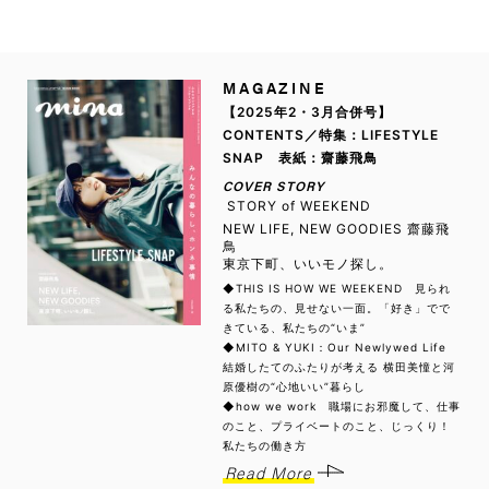
MAGAZINE
【2025年2・3月合併号】
CONTENTS／特集：LIFESTYLE
SNAP 表紙：齋藤飛鳥
COVER STORY
STORY of WEEKEND
NEW LIFE, NEW GOODIES 齋藤飛
鳥
東京下町、いいモノ探し。
◆THIS IS HOW WE WEEKEND 見られ
る私たちの、見せない一面。「好き」でで
きている、私たちの“いま”
◆MITO & YUKI：Our Newlywed Life
結婚したてのふたりが考える 横田美憧と河
原優樹の“心地いい”暮らし
◆how we work 職場にお邪魔して、仕事
のこと、プライベートのこと、じっくり！
私たちの働き方
Read More