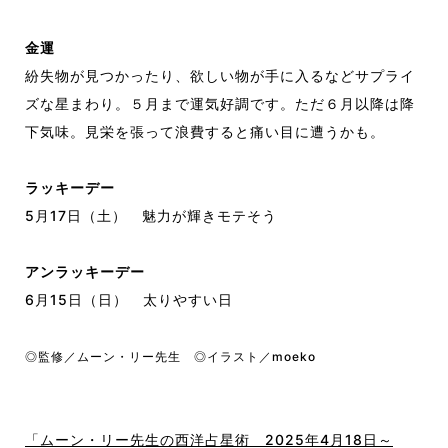
金運
紛失物が見つかったり、欲しい物が手に入るなどサプライ
ズな星まわり。５月まで運気好調です。ただ６月以降は降
下気味。見栄を張って浪費すると痛い目に遭うかも。
ラッキーデー
5月17日（土） 魅力が輝きモテそう
アンラッキーデー
6月15日（日） 太りやすい日
◎監修／ムーン・リー先生 ◎イラスト／moeko
「ムーン・リー先生の西洋占星術 2025年4月18日～