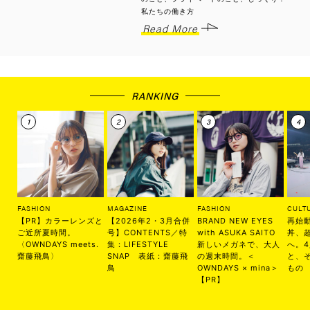
私たちの働き方
Read More
RANKING
FASHION
MAGAZINE
FASHION
CULT
【PR】カラーレンズと
【2026年2・3月合併
BRAND NEW EYES
再始
ご近所夏時間。
号】CONTENTS／特
with ASUKA SAITO
丼、
〈OWNDAYS meets.
集：LIFESTYLE
新しいメガネで、大人
へ。
齋藤飛鳥〉
SNAP 表紙：齋藤飛
の週末時間。＜
と、
鳥
OWNDAYS × mina＞
もの
【PR】