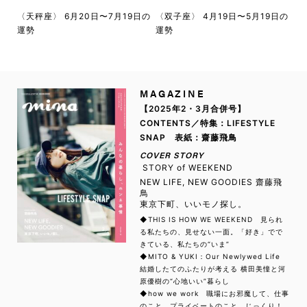
〈天秤座〉 6月20日〜7月19日の
〈双子座〉 4月19日〜5月19日の
運勢
運勢
MAGAZINE
【2025年2・3月合併号】
CONTENTS／特集：LIFESTYLE
SNAP 表紙：齋藤飛鳥
COVER STORY
STORY of WEEKEND
NEW LIFE, NEW GOODIES 齋藤飛
鳥
東京下町、いいモノ探し。
◆THIS IS HOW WE WEEKEND 見られ
る私たちの、見せない一面。「好き」でで
きている、私たちの“いま”
◆MITO & YUKI：Our Newlywed Life
結婚したてのふたりが考える 横田美憧と河
原優樹の“心地いい”暮らし
◆how we work 職場にお邪魔して、仕事
のこと、プライベートのこと、じっくり！