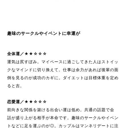
趣味のサークルやイベントに幸運が
全体運／★★☆☆☆
運気は尻すぼみ。
マイペースに過ごしてきた人はス
トイ
ッ
クな
マイン
ドに切り換えて。
仕事は余力があれば後輩の面
倒を見
るのが成功のカギに。
ダイエットは目標体重を定め
ると吉。
恋愛運／★★☆☆☆
前向きな関係を築ける出会い運は低め。
共通の話題で会
話
が盛り上がる相手が本命です。
趣味のサークルやイベン
ト
などに足を運ぶのが◎。
カップルはマンネリデートに注