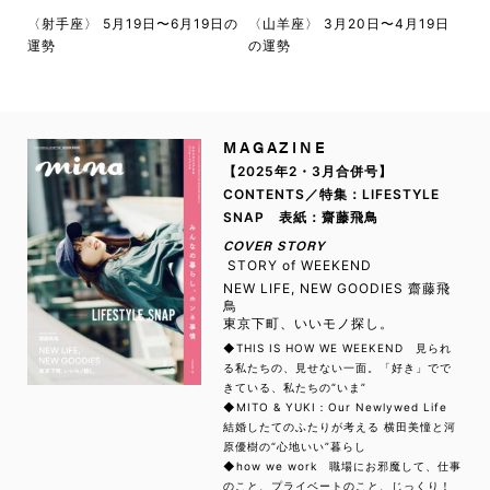
〈射手座〉 5月19日〜6月19日の
〈山羊座〉 3月20日〜4月19日
運勢
の運勢
MAGAZINE
【2025年2・3月合併号】
CONTENTS／特集：LIFESTYLE
SNAP 表紙：齋藤飛鳥
COVER STORY
STORY of WEEKEND
NEW LIFE, NEW GOODIES 齋藤飛
鳥
東京下町、いいモノ探し。
◆THIS IS HOW WE WEEKEND 見られ
る私たちの、見せない一面。「好き」でで
きている、私たちの“いま”
◆MITO & YUKI：Our Newlywed Life
結婚したてのふたりが考える 横田美憧と河
原優樹の“心地いい”暮らし
◆how we work 職場にお邪魔して、仕事
のこと、プライベートのこと、じっくり！