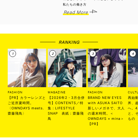
私たちの働き方
Read More
RANKING
FASHION
MAGAZINE
FASHION
CULT
【PR】カラーレンズと
【2026年2・3月合併
BRAND NEW EYES
再始
ご近所夏時間。
号】CONTENTS／特
with ASUKA SAITO
丼、
〈OWNDAYS meets.
集：LIFESTYLE
新しいメガネで、大人
へ。
齋藤飛鳥〉
SNAP 表紙：齋藤飛
の週末時間。＜
と、
鳥
OWNDAYS × mina＞
もの
【PR】