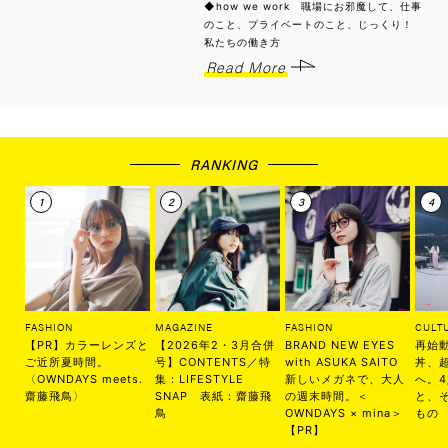
◆how we work 職場にお邪魔して、仕事
のこと、プライベートのこと、じっくり！
私たちの働き方
Read More
RANKING
FASHION
MAGAZINE
FASHION
CULT
【PR】カラーレンズと
【2026年2・3月合併
BRAND NEW EYES
再始
ご近所夏時間。
号】CONTENTS／特
with ASUKA SAITO
丼、
〈OWNDAYS meets.
集：LIFESTYLE
新しいメガネで、大人
へ。
齋藤飛鳥〉
SNAP 表紙：齋藤飛
の週末時間。＜
と、
鳥
OWNDAYS × mina＞
もの
【PR】