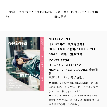
〈蟹座〉 6月20日〜8月19日の運
〈双子座〉 10月20日〜12月19
勢
日の運勢
MAGAZINE
【2025年2・3月合併号】
CONTENTS／特集：LIFESTYLE
SNAP 表紙：齋藤飛鳥
COVER STORY
STORY of WEEKEND
NEW LIFE, NEW GOODIES 齋藤飛
鳥
東京下町、いいモノ探し。
◆THIS IS HOW WE WEEKEND 見られ
る私たちの、見せない一面。「好き」でで
きている、私たちの“いま”
◆MITO & YUKI：Our Newlywed Life
結婚したてのふたりが考える 横田美憧と河
原優樹の“心地いい”暮らし