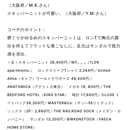
（大阪府／M.K.さん）
スキッパーニットが可愛い。（大阪府／Y.M.さん）
コーデのポイント：
襟ぐりがゆるめのスキッパーニットは、ロンTで胸元の露
出を抑えてフラットな着こなしに。足元はサンダルで脱力
感を演出。
＜左＞スキッパーニット 26,400円／MY_ _ _（1LDK
apartments.） ロングスリーブTシャツ 2,244円／United
Athle（キャブ）ウールトラウザーズ 48,400円／
ANATOMICA（アナトミカ東京） メガネ 19, 800円／THE
BEDFORD HOTEL（KING STAR） 時計 17,600円／CLUSE ト
ートバッグ36,300円／MASTER&Co.（マッハ55リミテッド）
ソックス（2P）2,860円／THE RAILROAD SOCK（メイデン・カ
ンパニー） サンダル 13,200円／BIRKENSTOCK（YAECA
HOME STORE）