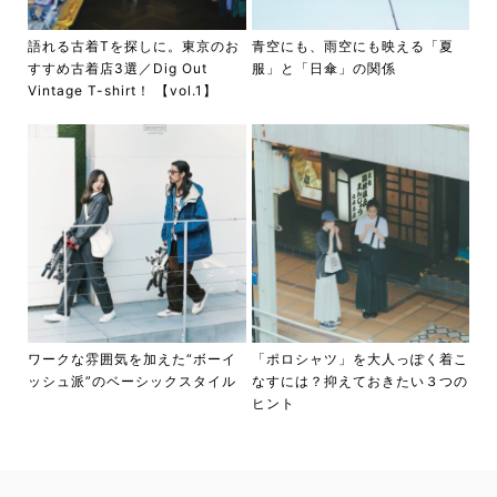
語れる古着Tを探しに。東京のお
青空にも、雨空にも映える「夏
すすめ古着店3選／Dig Out
服」と「日傘」の関係
Vintage T-shirt！ 【vol.1】
ワークな雰囲気を加えた“ボーイ
「ポロシャツ」を大人っぽく着こ
ッシュ派”のベーシックスタイル
なすには？抑えておきたい３つの
ヒント