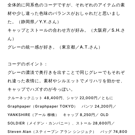
全体的に同系色のコーデですが、それぞれのアイテムの素
材や少し違った色味のバランスがおしゃれだと思いまし
た。（静岡県／Y.Y.さん）
キャップとストールの合わせ方が好み。（大阪府／S.H.さ
ん）
グレーの統一感が好き。（東京都／A.T.さん）
コーデのポイント：
グレーの濃淡で奥行きを出すことで同じグレーでもそれぞ
れ違った表情に。素材やシルエットでメリハリを効かせ、
キャップでハズすのが今っぽい。
クルーネックニット 48,400円、シャツ 22,000円／ともに
Graphpaper（Graphpaper TOKYO） パンツ 24,200円／
YANKSHIRE（アール 柳橋） キャップ 8,250円／ OLD
SOLDIER（メイデン・カンパニー）、ストール 28,600円／
Steven Alan（スティーブン アラン シンジュク） バッグ 74,800