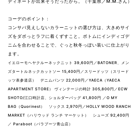
ディネートが出来そうだったから。（千葉県／M.M.さん）
コーデのポイント：
コンサバ見えしないカラーニットの選び方は、大きめサイ
ズをダボっとラフに着くずすこと。ボトムにインディゴデ
ニムを合わせることで、ぐっと秋冬っぽい装いに仕上がり
ます。
イエローモヘヤクルーネックニット 39,600円／BATONER、メン
ズタートルネックカットソー 15,400円／スリードッツ（スリード
ッツ表参道店） デニムパンツ 22,000円／YAECA（YAECA
APARTMENT STORE） ヴィンテージの時計 305,800円／ECW
SHOTO/江口時計店、ショルダーバッグ 41,800円 ／O MY
BAG（Quorinest） ソックス 2,970円／HOLLY WOOD RANCH
MARKET（ハリウッド ランチ マーケット） シューズ 92,400円
／ Paraboot（パラブーツ青山店）