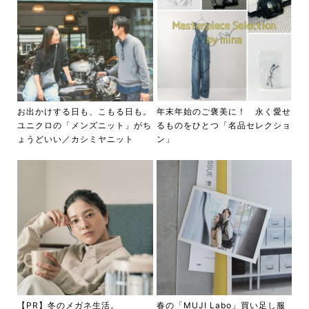
お出かけする日も、こもる日も。
年末年始のご褒美に！ 永く愛せ
ユニクロの「メンズニット」がち
るものをひとつ「名品セレクショ
ょうどいい／カシミヤニット
ン」
【PR】冬のメガネ生活。
春の「MUJI Labo」買い足し服