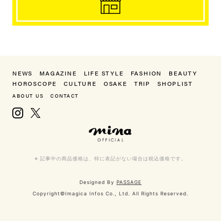
NEWS
MAGAZINE
LIFE STYLE
FASHION
BEAUTY
HOROSCOPE
CULTURE
OSAKE
TRIP
SHOPLIST
ABOUT US
CONTACT
Instagram
X, formerly Twitter
mina（ミーナ）
※ 記事中の商品価格は、特に表記がない場合は税込価格です。
Designed By
PASSAGE
Copyright©Imagica Infos Co., Ltd. All Rights Reserved.