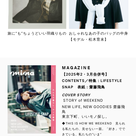
旅に“も”ちょうどいい羽織りもの
おしゃれなあの子のバッグの中身
【モデル・松木育未】
MAGAZINE
【2025年2・3月合併号】
CONTENTS／特集：LIFESTYLE
SNAP 表紙：齋藤飛鳥
COVER STORY
STORY of WEEKEND
NEW LIFE, NEW GOODIES 齋藤飛
鳥
東京下町、いいモノ探し。
◆THIS IS HOW WE WEEKEND 見られ
る私たちの、見せない一面。「好き」でで
きている、私たちの“いま”