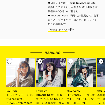
◆MITO & YUKI：Our Newlywed Life
結婚したてのふたりが考える 横田美憧と河
原優樹の“心地いい”暮らし
◆how we work 職場にお邪魔して、仕事
のこと、プライベートのこと、じっくり！
私たちの働き方
Read More
RANKING
FASHION
FASHION
MAGAZINE
CULT
【PR】カラーレンズと
BRAND NEW EYES
【2026年2・3月合併
再始
ご近所夏時間。
with ASUKA SAITO
号】CONTENTS／特
丼、
〈OWNDAYS meets.
新しいメガネで、大人
集：LIFESTYLE
へ。