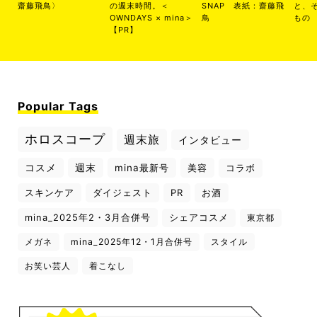
齋藤飛鳥〉
の週末時間。＜
SNAP 表紙：齋藤飛
と、
OWNDAYS × mina＞
鳥
もの
【PR】
Popular Tags
ホロスコープ
週末旅
インタビュー
コスメ
週末
mina最新号
美容
コラボ
スキンケア
ダイジェスト
PR
お酒
mina_2025年2・3月合併号
シェアコスメ
東京都
メガネ
mina_2025年12・1月合併号
スタイル
お笑い芸人
着こなし