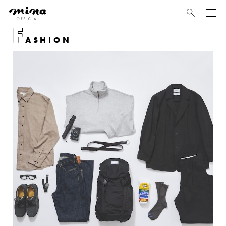
mina
F
ASHION