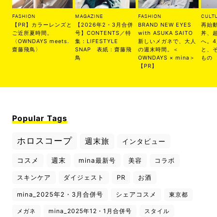
FASHION
MAGAZINE
FASHION
CULT
【PR】カラーレンズと
【2026年2・3月合併
BRAND NEW EYES
再始
ご近所夏時間。
号】CONTENTS／特
with ASUKA SAITO
丼、
〈OWNDAYS meets.
集：LIFESTYLE
新しいメガネで、大人
へ。
齋藤飛鳥〉
SNAP 表紙：齋藤飛
の週末時間。＜
と、
鳥
OWNDAYS × mina＞
もの
【PR】
Popular Tags
ホロスコープ
週末旅
インタビュー
コスメ
週末
mina最新号
美容
コラボ
スキンケア
ダイジェスト
PR
お酒
mina_2025年2・3月合併号
シェアコスメ
東京都
メガネ
mina_2025年12・1月合併号
スタイル