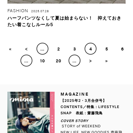
FASHION
2025.07.28
ハーフパンツなくして夏は始まらない！ 抑えておき
たい着こなしルール5
«
<
…
2
3
4
5
6
…
10
20
…
>
»
MAGAZINE
【2025年2・3月合併号】
CONTENTS／特集：LIFESTYLE
SNAP 表紙：齋藤飛鳥
COVER STORY
STORY of WEEKEND
NEW LIFE, NEW GOODIES 齋藤飛