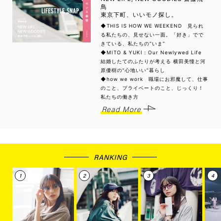
鳥
東京下町、いいモノ探し。
◆THIS IS HOW WE WEEKEND 見られ
る私たちの、見せない一面。「好き」でで
きている、私たちの“いま”
◆MITO & YUKI：Our Newlywed Life
結婚したてのふたりが考える 横田美憧と河
原優樹の“心地いい”暮らし
◆how we work 職場にお邪魔して、仕事
のこと、プライベートのこと、じっくり！
私たちの働き方
Read More
RANKING