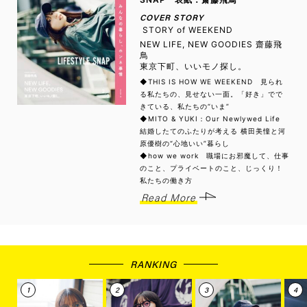
COVER STORY
STORY of WEEKEND
NEW LIFE, NEW GOODIES 齋藤飛
鳥
東京下町、いいモノ探し。
◆THIS IS HOW WE WEEKEND 見られ
る私たちの、見せない一面。「好き」でで
きている、私たちの“いま”
◆MITO & YUKI：Our Newlywed Life
結婚したてのふたりが考える 横田美憧と河
原優樹の“心地いい”暮らし
◆how we work 職場にお邪魔して、仕事
のこと、プライベートのこと、じっくり！
私たちの働き方
Read More
RANKING