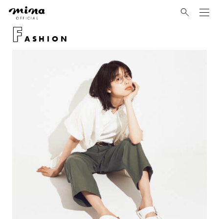
mina
F
ASHION