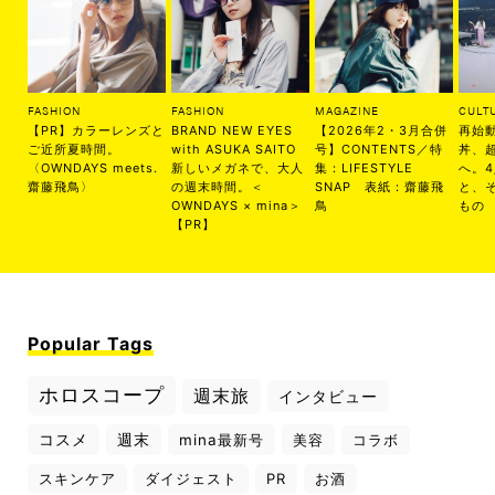
FASHION
FASHION
MAGAZINE
CULT
【PR】カラーレンズと
BRAND NEW EYES
【2026年2・3月合併
再始
ご近所夏時間。
with ASUKA SAITO
号】CONTENTS／特
丼、
〈OWNDAYS meets.
新しいメガネで、大人
集：LIFESTYLE
へ。
齋藤飛鳥〉
の週末時間。＜
SNAP 表紙：齋藤飛
と、
OWNDAYS × mina＞
鳥
もの
【PR】
Popular Tags
ホロスコープ
週末旅
インタビュー
コスメ
週末
mina最新号
美容
コラボ
スキンケア
ダイジェスト
PR
お酒