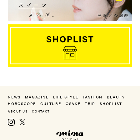
NEWS
MAGAZINE
LIFE STYLE
FASHION
BEAUTY
HOROSCOPE
CULTURE
OSAKE
TRIP
SHOPLIST
ABOUT US
CONTACT
Instagram
X, formerly Twitter
mina（ミーナ）