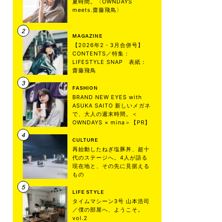
夏時間。〈OWNDAYS
meets.齋藤飛鳥〉
MAGAZINE
【2026年2・3月合併号】
CONTENTS／特集：
LIFESTYLE SNAP 表紙：
齋藤飛鳥
FASHION
BRAND NEW EYES with
ASUKA SAITO 新しいメガネ
で、大人の週末時間。＜
OWNDAYS × mina＞【PR】
CULTURE
再始動したねぎ塩豚丼、超十
代のステージへ。4人が語る
現在地と、その先に見据える
もの
LIFE STYLE
タイムマシーン3号 山本浩司
／僕の部屋へ、ようこそ。
vol.2