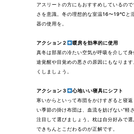
アスリートの方にもおすすめしているので
さを意識。冬の理想的な室温16〜19℃と
器の使用を。
アクション２
暖房を効率的に使用
真冬は部屋の冷たい空気が呼吸を介して身
途覚醒や目覚めの悪さの原因にもなります
くしましょう。
アクション３
心地いい寝具にシフト
寒いからといって布団をかけすぎると寝返
い季節の掛け布団は、血流を妨げない“軽さ
注目して選びましょう。枕は自分好みで選
できちんとこだわるのが正解です。