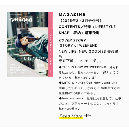
MAGAZINE
【2025年2・3月合併号】
CONTENTS／特集：LIFESTYLE
SNAP 表紙：齋藤飛鳥
COVER STORY
STORY of WEEKEND
NEW LIFE, NEW GOODIES 齋藤飛
鳥
東京下町、いいモノ探し。
◆THIS IS HOW WE WEEKEND 見られ
る私たちの、見せない一面。「好き」でで
きている、私たちの“いま”
◆MITO & YUKI：Our Newlywed Life
結婚したてのふたりが考える 横田美憧と河
原優樹の“心地いい”暮らし
◆how we work 職場にお邪魔して、仕事
のこと、プライベートのこと、じっくり！
私たちの働き方
Read More