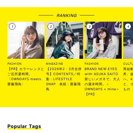
RANKING
FASHION
MAGAZINE
FASHION
CULT
【PR】カラーレンズと
【2026年2・3月合併
BRAND NEW EYES
再始
ご近所夏時間。
号】CONTENTS／特
with ASUKA SAITO
丼、
〈OWNDAYS meets.
集：LIFESTYLE
新しいメガネで、大人
へ。
齋藤飛鳥〉
SNAP 表紙：齋藤飛
の週末時間。＜
と、
鳥
OWNDAYS × mina＞
もの
【PR】
Popular Tags