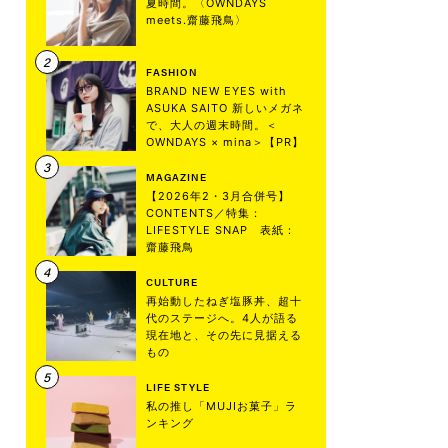
夏時間。〈OWNDAYS
meets.齋藤飛鳥〉
FASHION
BRAND NEW EYES with
ASUKA SAITO 新しいメガネ
で、大人の週末時間。＜
OWNDAYS × mina＞【PR】
MAGAZINE
【2026年2・3月合併号】
CONTENTS／特集：
LIFESTYLE SNAP 表紙：
齋藤飛鳥
CULTURE
再始動したねぎ塩豚丼、超十
代のステージへ。4人が語る
現在地と、その先に見据える
もの
LIFE STYLE
私の推し「MUJIお菓子」ラ
ンキング