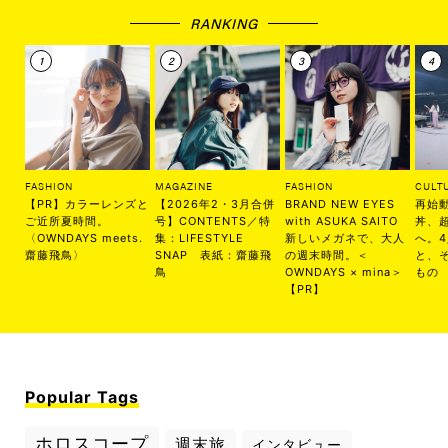
RANKING
FASHION
MAGAZINE
FASHION
CULT
【PR】カラーレンズと
【2026年2・3月合併
BRAND NEW EYES
再始
ご近所夏時間。
号】CONTENTS／特
with ASUKA SAITO
丼、
〈OWNDAYS meets.
集：LIFESTYLE
新しいメガネで、大人
へ。
齋藤飛鳥〉
SNAP 表紙：齋藤飛
の週末時間。＜
と、
鳥
OWNDAYS × mina＞
もの
【PR】
Popular Tags
ホロスコープ
週末旅
インタビュー