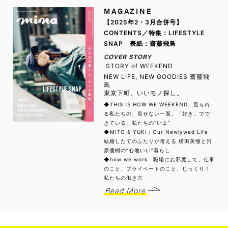
MAGAZINE
【2025年2・3月合併号】
CONTENTS／特集：LIFESTYLE
SNAP 表紙：齋藤飛鳥
COVER STORY
STORY of WEEKEND
NEW LIFE, NEW GOODIES 齋藤飛
鳥
東京下町、いいモノ探し。
◆THIS IS HOW WE WEEKEND 見られ
る私たちの、見せない一面。「好き」でで
きている、私たちの“いま”
◆MITO & YUKI：Our Newlywed Life
結婚したてのふたりが考える 横田美憧と河
原優樹の“心地いい”暮らし
◆how we work 職場にお邪魔して、仕事
のこと、プライベートのこと、じっくり！
私たちの働き方
Read More