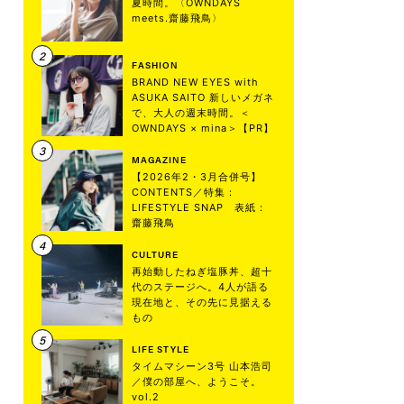
夏時間。〈OWNDAYS
meets.齋藤飛鳥〉
FASHION
BRAND NEW EYES with
ASUKA SAITO 新しいメガネ
で、大人の週末時間。＜
OWNDAYS × mina＞【PR】
MAGAZINE
【2026年2・3月合併号】
CONTENTS／特集：
LIFESTYLE SNAP 表紙：
齋藤飛鳥
CULTURE
再始動したねぎ塩豚丼、超十
代のステージへ。4人が語る
現在地と、その先に見据える
もの
LIFE STYLE
タイムマシーン3号 山本浩司
／僕の部屋へ、ようこそ。
vol.2