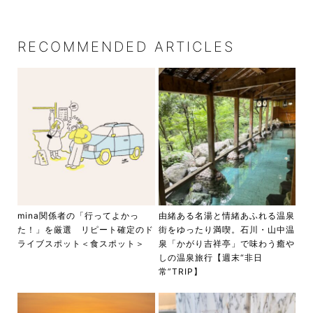
RECOMMENDED ARTICLES
mina関係者の「行ってよかっ
由緒ある名湯と情緒あふれる温泉
た！」を厳選 リピート確定のド
街をゆったり満喫。石川・山中温
ライブスポット＜食スポット＞
泉「かがり吉祥亭」で味わう癒や
しの温泉旅行【週末“非日
常”TRIP】