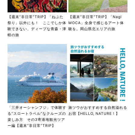
【週末“非日常”TRIP】「ねぷた
【週末“非日常”TRIP】「Nagi
祭り」以外にも！ ここでしか体
MOCA」全身で感じるアート体
験できない、ディープな青森・津
験を。岡山県北エリアの旅
軽の旅
「三井オーシャンフジ」で体験す
旅ツウがおすすめする自然溢れる
る“スロートラベル”なクルーズの
お宿【HELLO, NATURE！】
楽しみ方 その3寄港地観光ツア
ー編【週末“非日常”TRIP】