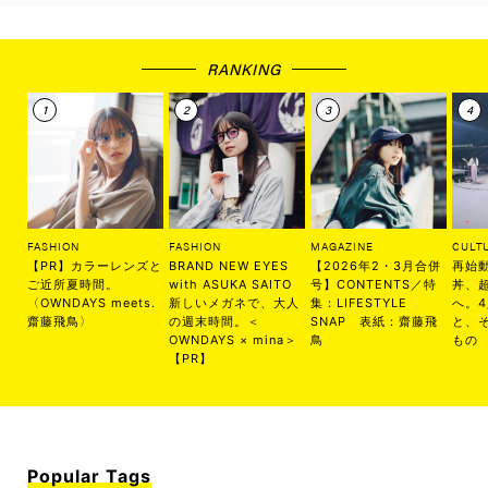
RANKING
FASHION
FASHION
MAGAZINE
CULT
【PR】カラーレンズと
BRAND NEW EYES
【2026年2・3月合併
再始
ご近所夏時間。
with ASUKA SAITO
号】CONTENTS／特
丼、
〈OWNDAYS meets.
新しいメガネで、大人
集：LIFESTYLE
へ。
齋藤飛鳥〉
の週末時間。＜
SNAP 表紙：齋藤飛
と、
OWNDAYS × mina＞
鳥
もの
【PR】
Popular Tags