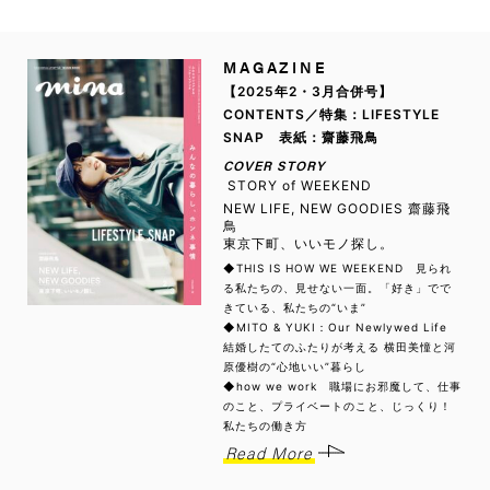
MAGAZINE
【2025年2・3月合併号】
CONTENTS／特集：LIFESTYLE
SNAP 表紙：齋藤飛鳥
COVER STORY
STORY of WEEKEND
NEW LIFE, NEW GOODIES 齋藤飛
鳥
東京下町、いいモノ探し。
◆THIS IS HOW WE WEEKEND 見られ
る私たちの、見せない一面。「好き」でで
きている、私たちの“いま”
◆MITO & YUKI：Our Newlywed Life
結婚したてのふたりが考える 横田美憧と河
原優樹の“心地いい”暮らし
◆how we work 職場にお邪魔して、仕事
のこと、プライベートのこと、じっくり！
私たちの働き方
Read More