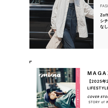
FAS
Zo
シチ
な
MAGA
【2025年
LIFEST
COVER STO
STORY of 