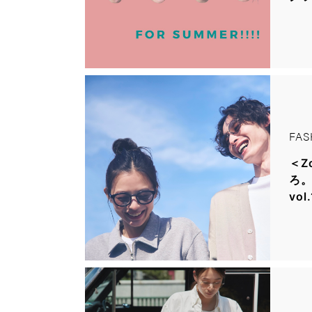
FAS
＜Z
ろ。
vol