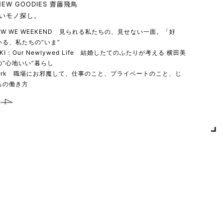
 NEW GOODIES 齋藤飛鳥
いモノ探し。
 HOW WE WEEKEND 見られる私たちの、見せない一面。「好
る、私たちの“いま”
YUKI：Our Newlywed Life 結婚したてのふたりが考える 横田美
“心地いい”暮らし
 work 職場にお邪魔して、仕事のこと、プライベートのこと、じ
ちの働き方