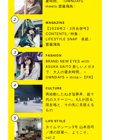
夏時間。〈OWNDAYS
meets.齋藤飛鳥〉
MAGAZINE
【2026年2・3月合併号】
CONTENTS／特集：
LIFESTYLE SNAP 表紙：
齋藤飛鳥
FASHION
BRAND NEW EYES with
ASUKA SAITO 新しいメガネ
で、大人の週末時間。＜
OWNDAYS × mina＞【PR】
CULTURE
再始動したねぎ塩豚丼、超十
代のステージへ。4人が語る
現在地と、その先に見据える
もの
LIFE STYLE
タイムマシーン3号 山本浩司
／僕の部屋へ、ようこそ。
vol.2