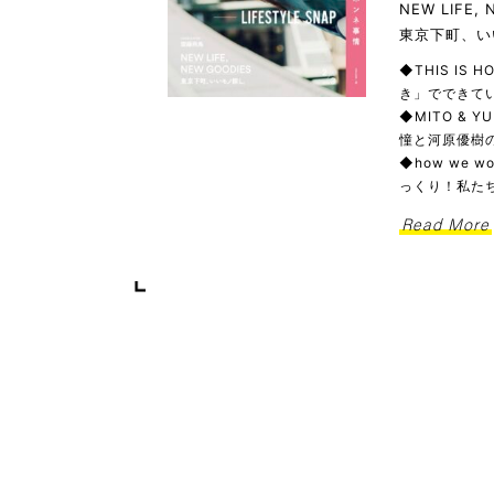
NEW LIFE,
東京下町、い
◆THIS IS
き」でできてい
◆MITO & 
憧と河原優樹の
◆how we
っくり！私た
Read More