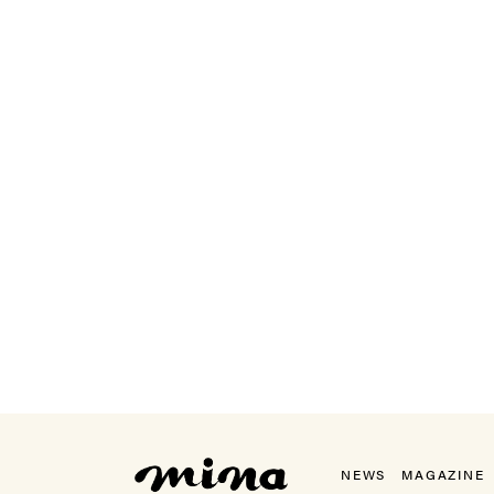
mina（ミーナ）
NEWS
MAGAZINE