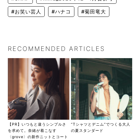
#お笑い芸人
#ハナコ
#菊田竜大
RECOMMENDED ARTICLES
【PR】いつもと違うシンプルさ
“Tシャツとデニム”でつくる大人
を求めて。奈緒が着こなす
の夏スタンダード
〈grove〉の新作ニットとコート