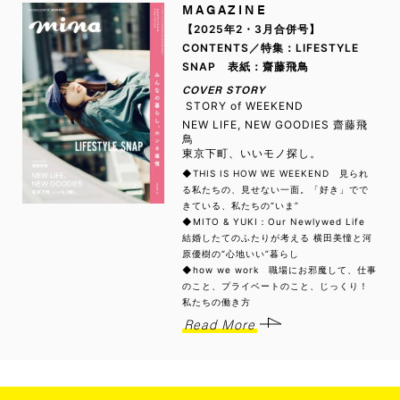
MAGAZINE
【2025年2・3月合併号】
CONTENTS／特集：LIFESTYLE
SNAP 表紙：齋藤飛鳥
COVER STORY
STORY of WEEKEND
NEW LIFE, NEW GOODIES 齋藤飛
鳥
東京下町、いいモノ探し。
◆THIS IS HOW WE WEEKEND 見られ
る私たちの、見せない一面。「好き」でで
きている、私たちの“いま”
◆MITO & YUKI：Our Newlywed Life
結婚したてのふたりが考える 横田美憧と河
原優樹の“心地いい”暮らし
◆how we work 職場にお邪魔して、仕事
のこと、プライベートのこと、じっくり！
私たちの働き方
Read More