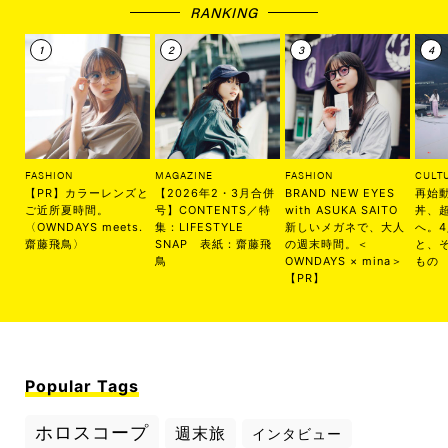
RANKING
FASHION
MAGAZINE
FASHION
CULT
【PR】カラーレンズと
【2026年2・3月合併
BRAND NEW EYES
再始
ご近所夏時間。
号】CONTENTS／特
with ASUKA SAITO
丼、
〈OWNDAYS meets.
集：LIFESTYLE
新しいメガネで、大人
へ。
齋藤飛鳥〉
SNAP 表紙：齋藤飛
の週末時間。＜
と、
鳥
OWNDAYS × mina＞
もの
【PR】
Popular Tags
ホロスコープ
週末旅
インタビュー