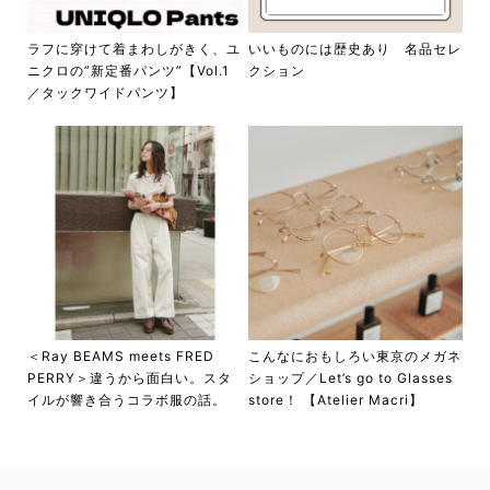
ラフに穿けて着まわしがきく、ユ
いいものには歴史あり 名品セレ
ニクロの”新定番パンツ”【Vol.1
クション
／タックワイドパンツ】
＜Ray BEAMS meets FRED
こんなにおもしろい東京のメガネ
PERRY＞違うから面白い。スタ
ショップ／Let’s go to Glasses
イルが響き合うコラボ服の話。
store！ 【Atelier Macri】