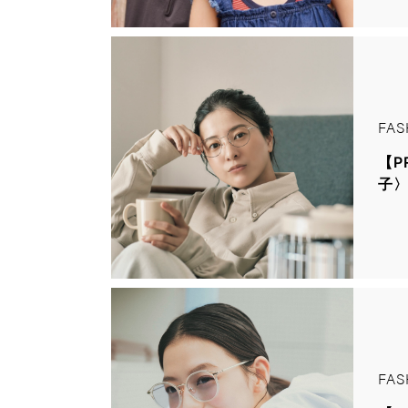
FAS
【P
子
FAS