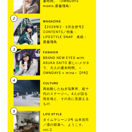
夏時間。〈OWNDAYS
meets.齋藤飛鳥〉
MAGAZINE
【2026年2・3月合併号】
CONTENTS／特集：
LIFESTYLE SNAP 表紙：
齋藤飛鳥
FASHION
BRAND NEW EYES with
ASUKA SAITO 新しいメガネ
で、大人の週末時間。＜
OWNDAYS × mina＞【PR】
CULTURE
再始動したねぎ塩豚丼、超十
代のステージへ。4人が語る
現在地と、その先に見据える
もの
LIFE STYLE
タイムマシーン3号 山本浩司
／僕の部屋へ、ようこそ。
vol.2