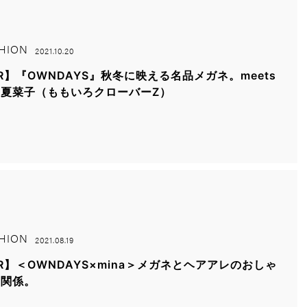
HION
2021.10.20
R】『OWNDAYS』秋冬に映える名品メガネ。meets
夏菜子（ももいろクローバーZ）
HION
2021.08.19
R】＜OWNDAYS×mina＞メガネとヘアアレのおしゃ
な関係。