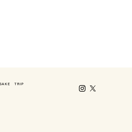
SAKE
TRIP
Instagram
X, formerly Twitter