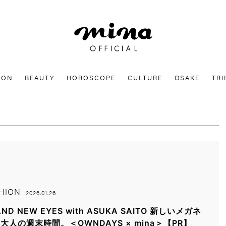
mina
ION
BEAUTY
HOROSCOPE
CULTURE
OSAKE
TRI
HION
2026.01.26
AND NEW EYES with ASUKA SAITO 新しいメガネ
大人の週末時間。＜OWNDAYS × mina＞【PR】