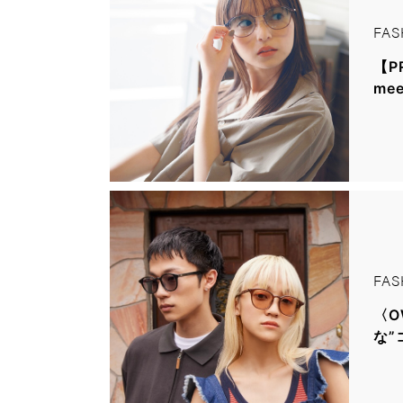
FAS
【P
me
FAS
〈O
な”