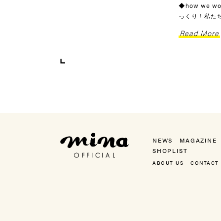
◆how we
っくり！私た
Read More
mina（ミーナ）
NEWS
MAGAZINE
SHOPLIST
ABOUT US
CONTACT