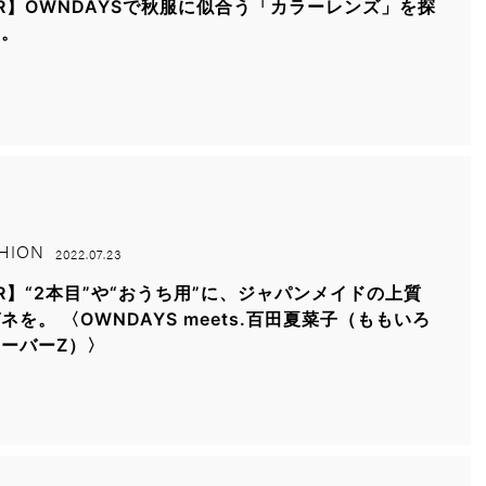
R】OWNDAYSで秋服に似合う「カラーレンズ」を探
て。
HION
2022.07.23
R】“2本目”や“おうち用”に、ジャパンメイドの上質
ネを。 〈OWNDAYS meets.百田夏菜子（ももいろ
ーバーZ）〉