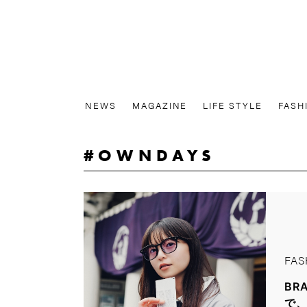
NEWS
MAGAZINE
LIFE STYLE
FASH
OWNDAYS
FAS
BR
で、