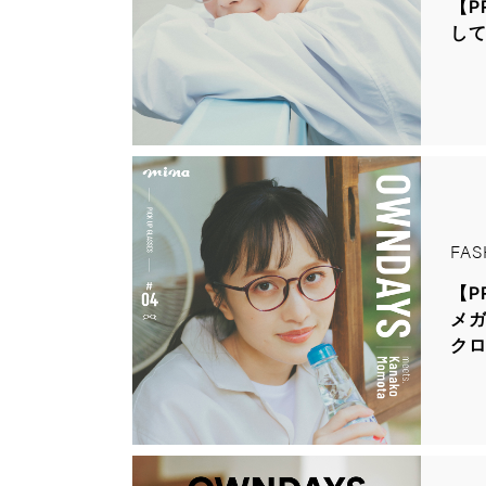
【P
し
FAS
【P
メガ
クロ