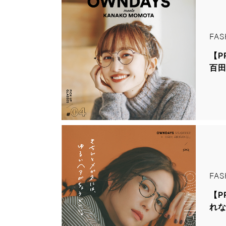
FAS
【P
百田
FAS
【P
れ