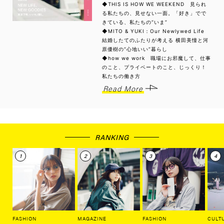
◆THIS IS HOW WE WEEKEND 見られ
る私たちの、見せない一面。「好き」でで
きている、私たちの“いま”
◆MITO & YUKI：Our Newlywed Life
結婚したてのふたりが考える 横田美憧と河
原優樹の“心地いい”暮らし
◆how we work 職場にお邪魔して、仕事
のこと、プライベートのこと、じっくり！
私たちの働き方
Read More
RANKING
FASHION
MAGAZINE
FASHION
CULT