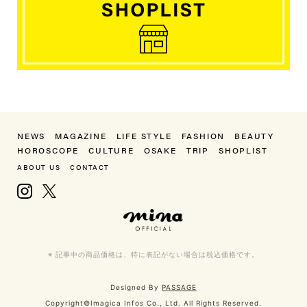
NEWS
MAGAZINE
LIFE STYLE
FASHION
BEAUTY
HOROSCOPE
CULTURE
OSAKE
TRIP
SHOPLIST
ABOUT US
CONTACT
Instagram
X, formerly Twitter
mina（ミーナ）
※ 記事中の商品価格は、特に表記がない場合は税込価格です。
Designed By
PASSAGE
Copyright©Imagica Infos Co., Ltd. All Rights Reserved.