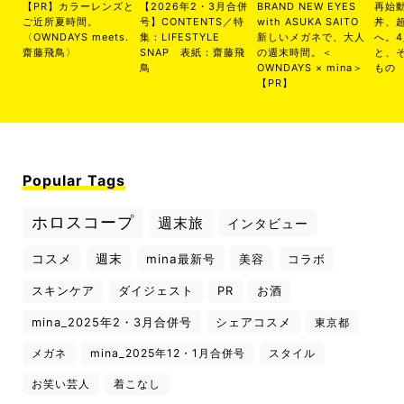
【PR】カラーレンズと
【2026年2・3月合併
BRAND NEW EYES
再始
ご近所夏時間。
号】CONTENTS／特
with ASUKA SAITO
丼、
〈OWNDAYS meets.
集：LIFESTYLE
新しいメガネで、大人
へ。
齋藤飛鳥〉
SNAP 表紙：齋藤飛
の週末時間。＜
と、
鳥
OWNDAYS × mina＞
もの
【PR】
Popular Tags
ホロスコープ
週末旅
インタビュー
コスメ
週末
mina最新号
美容
コラボ
スキンケア
ダイジェスト
PR
お酒
mina_2025年2・3月合併号
シェアコスメ
東京都
メガネ
mina_2025年12・1月合併号
スタイル
お笑い芸人
着こなし