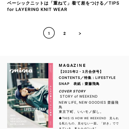
ベーシックニットは「重ねて」着て差をつける／TIPS
for LAYERING KNIT WEAR
1
2
>
MAGAZINE
【2025年2・3月合併号】
CONTENTS／特集：LIFESTYLE
SNAP 表紙：齋藤飛鳥
COVER STORY
STORY of WEEKEND
NEW LIFE, NEW GOODIES 齋藤飛
鳥
東京下町、いいモノ探し。
◆THIS IS HOW WE WEEKEND 見られ
る私たちの、見せない一面。「好き」でで
きている、私たちの“いま”