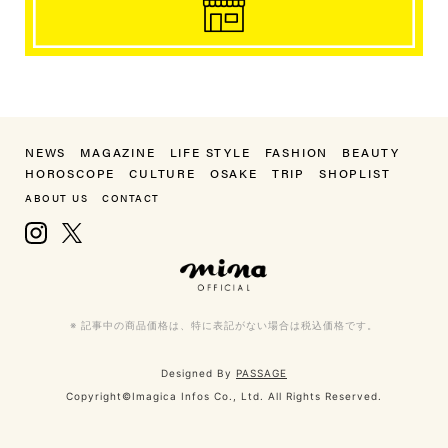
NEWS
MAGAZINE
LIFE STYLE
FASHION
BEAUTY
HOROSCOPE
CULTURE
OSAKE
TRIP
SHOPLIST
ABOUT US
CONTACT
Instagram
X, formerly Twitter
mina（ミーナ）
※ 記事中の商品価格は、特に表記がない場合は税込価格です。
Designed By
PASSAGE
Copyright©Imagica Infos Co., Ltd. All Rights Reserved.