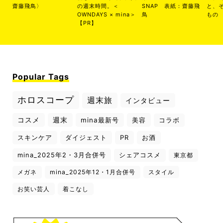
齋藤飛鳥〉
の週末時間。＜
SNAP 表紙：齋藤飛
と、
OWNDAYS × mina＞
鳥
もの
【PR】
Popular Tags
ホロスコープ
週末旅
インタビュー
コスメ
週末
mina最新号
美容
コラボ
スキンケア
ダイジェスト
PR
お酒
mina_2025年2・3月合併号
シェアコスメ
東京都
メガネ
mina_2025年12・1月合併号
スタイル
お笑い芸人
着こなし