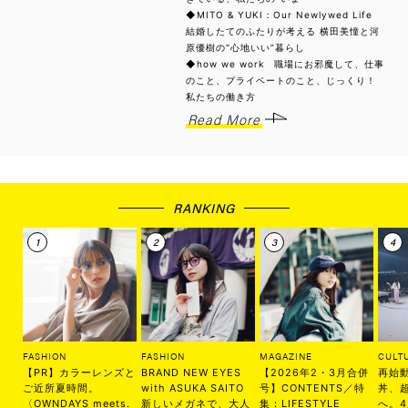
◆MITO & YUKI：Our Newlywed Life
結婚したてのふたりが考える 横田美憧と河
原優樹の“心地いい”暮らし
◆how we work 職場にお邪魔して、仕事
のこと、プライベートのこと、じっくり！
私たちの働き方
Read More
RANKING
FASHION
FASHION
MAGAZINE
CULT
【PR】カラーレンズと
BRAND NEW EYES
【2026年2・3月合併
再始
ご近所夏時間。
with ASUKA SAITO
号】CONTENTS／特
丼、
〈OWNDAYS meets.
新しいメガネで、大人
集：LIFESTYLE
へ。