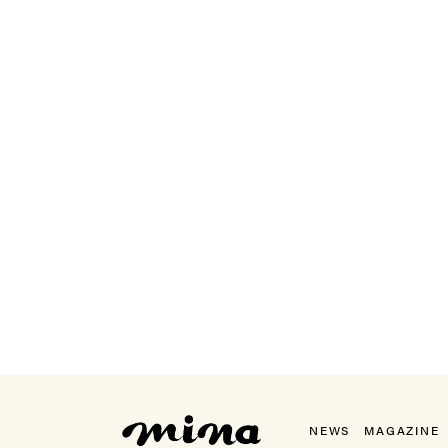
mina（ミーナ）
NEWS
MAGAZINE