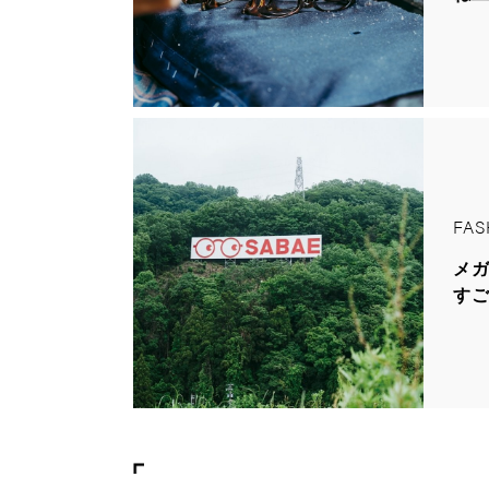
FAS
メ
す