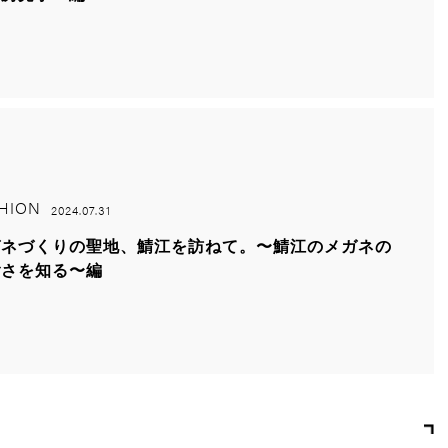
HION
2024.07.31
ガネづくりの聖地、鯖江を訪ねて。〜鯖江のメガネの
ごさを知る〜編