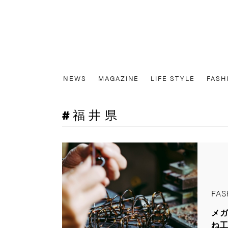
NEWS
MAGAZINE
LIFE STYLE
FASH
福井県
FAS
メ
ね