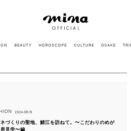
mina
ION
BEAUTY
HOROSCOPE
CULTURE
OSAKE
TRI
HION
2024.08.19
ガネづくりの聖地、鯖江を訪ねて。〜こだわりのめが
工房見学〜編