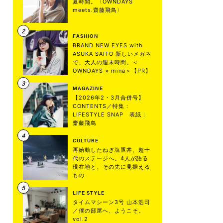
夏時間。〈OWNDAYS
meets.齋藤飛鳥〉
FASHION
BRAND NEW EYES with
ASUKA SAITO 新しいメガネ
で、大人の週末時間。＜
OWNDAYS × mina＞【PR】
MAGAZINE
【2026年2・3月合併号】
CONTENTS／特集：
LIFESTYLE SNAP 表紙：
齋藤飛鳥
CULTURE
再始動したねぎ塩豚丼、超十
代のステージへ。4人が語る
現在地と、その先に見据える
もの
LIFE STYLE
タイムマシーン3号 山本浩司
／僕の部屋へ、ようこそ。
vol.2