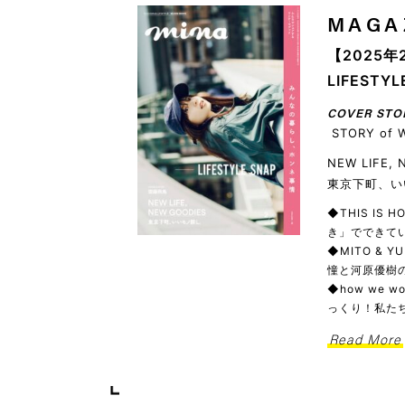
MAGA
【2025年
LIFEST
COVER STO
STORY of 
NEW LIFE,
東京下町、い
◆THIS IS
き」でできてい
◆MITO & 
憧と河原優樹の
◆how we
っくり！私た
Read More