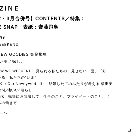
ZINE
2・3月合併号】CONTENTS／特集：
YLE SNAP 表紙：齋藤飛鳥
RY
WEEKEND
 NEW GOODIES 齋藤飛鳥
いモノ探し。
 HOW WE WEEKEND 見られる私たちの、見せない一面。「好
る、私たちの“いま”
YUKI：Our Newlywed Life 結婚したてのふたりが考える 横田美
“心地いい”暮らし
 work 職場にお邪魔して、仕事のこと、プライベートのこと、じ
ちの働き方