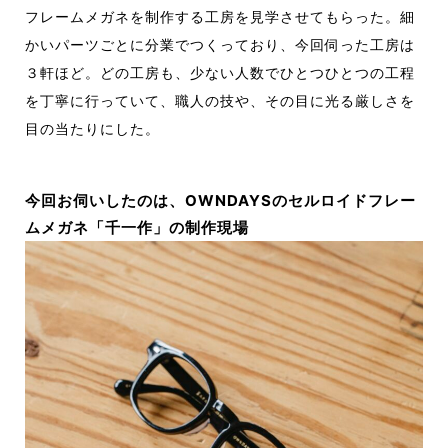
フレームメガネを
制作する工房を見学させてもらった。細
かいパーツごとに分業でつくっており、
今回伺った工房は
３軒ほど。どの工房も、
少ない人数でひとつひとつの工程
を丁寧
に行っていて、職人の技や、その目に光
る厳しさを
目の当たりにした。
今回お伺いしたのは、OWNDAYSのセルロイドフレー
ムメガネ「千一作」の制作現場