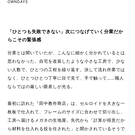
OWNDAYS
「ひとつも失敗できない」次につなげていく分業だか
らこその緊張感
分業とは聞いていたが、こんなに細かく分
かれているとは
思わなかった。自宅を改装し
たような小さな工房で、少な
い人数で、ひと
つの工程を繰り返す。決して流れ作業では
な
く、ひとつひとつ丁寧に目で見て、手で触っ
て……職人
ならではの厳しい眼差しが光る。
最初に訪れた『田中教作商店』は、セルロイ
ドを大きな一
枚板で仕入れて、フレームのサ
イズに合わせて切り出し、
工房へ届けるメガ
ネの生地屋。先代から「計算が得意だか
ら材
料を仕入れる役を任された」と聞かされてい
るそうで