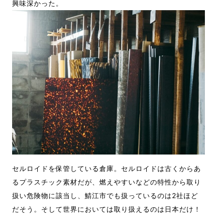
興味深かった。
セルロイドを保管している倉庫。セルロイドは古くからあ
るプラス
チック素材だが、燃えやすいなどの特性から取り
扱い危険物に該当
し、鯖江市でも扱っているのは2社ほど
だそう。そして世界においては
取り扱えるのは日本だけ
！