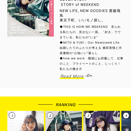
STORY of WEEKEND
NEW LIFE, NEW GOODIES 齋藤飛
鳥
東京下町、いいモノ探し。
◆THIS IS HOW WE WEEKEND 見られ
る私たちの、見せない一面。「好き」でで
きている、私たちの“いま”
◆MITO & YUKI：Our Newlywed Life
結婚したてのふたりが考える 横田美憧と河
原優樹の“心地いい”暮らし
◆how we work 職場にお邪魔して、仕事
のこと、プライベートのこと、じっくり！
私たちの働き方
Read More
RANKING