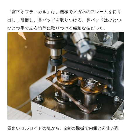
『宮下オプティカル』
は、機械でメガネのフレームを切り
出し、研
磨し、鼻パッドを取りつける。鼻パッドはひと
つ
ひとつ手で左右均等に取りつける繊細な技
だった。
四角いセルロイドの板から、2台の
機械で内側と外側が削