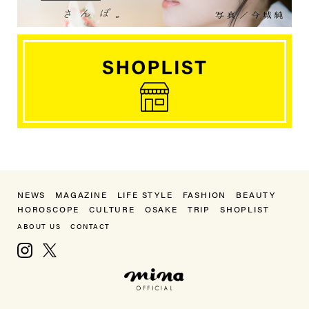
NEWS
MAGAZINE
LIFE STYLE
FASHION
BEAUTY
HOROSCOPE
CULTURE
OSAKE
TRIP
SHOPLIST
ABOUT US
CONTACT
Instagram
X, formerly Twitter
mina（ミーナ）