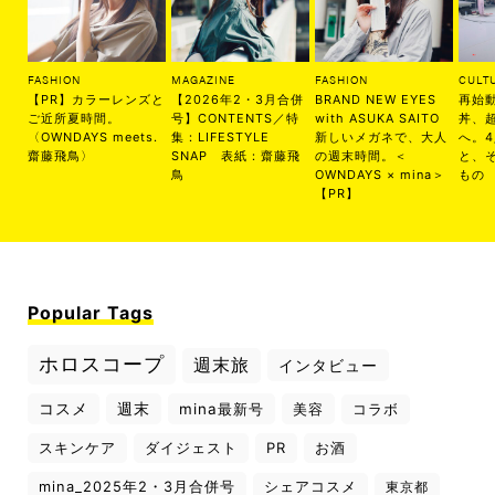
FASHION
MAGAZINE
FASHION
CULT
【PR】カラーレンズと
【2026年2・3月合併
BRAND NEW EYES
再始
ご近所夏時間。
号】CONTENTS／特
with ASUKA SAITO
丼、
〈OWNDAYS meets.
集：LIFESTYLE
新しいメガネで、大人
へ。
齋藤飛鳥〉
SNAP 表紙：齋藤飛
の週末時間。＜
と、
鳥
OWNDAYS × mina＞
もの
【PR】
Popular Tags
ホロスコープ
週末旅
インタビュー
コスメ
週末
mina最新号
美容
コラボ
スキンケア
ダイジェスト
PR
お酒
mina_2025年2・3月合併号
シェアコスメ
東京都