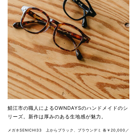
鯖江市の職人によるOWNDAYSのハ
ンドメイドのシ
リーズ。
新作は厚みのある生地
感が魅力。
メガネSEN
ICHI33 上からブラッ
ク、ブラウンデミ 各￥
20,000
／