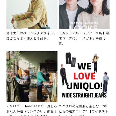
週末女子のベーシックスタイル。
【カジュアル・レディース編】週
選ぶなら永く使える名品を。
末コーデに、「メガネ」を掛け
算。
VINTAGE. Good Taste! おしゃ
ユニクロの定番服と楽しむ、“私
れな人が通うセンスのいい古着店
たちの週末コーデ” 【ワイドスト