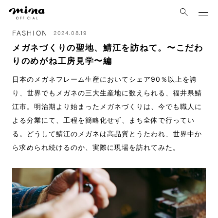
mina
FASHION
2024.08.19
メガネづくりの聖地、鯖江を訪ねて。〜こだわ
りのめがね工房見学〜編
日本のメガネフレーム生産においてシェア
90％以上を誇
り、世界でもメガネの三大生
産地に数えられる、福井県鯖
江市。明治期
より始まったメガネづくりは、今でも職人に
よる分業にて、工程を簡略化せず、まち全
体で行ってい
る。どうして鯖江のメガネは高
品質とうたわれ、世界中か
ら求められ続け
るのか、実際に現場を訪れてみた。