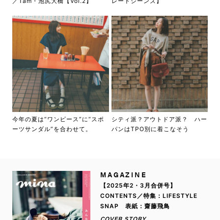
／Tam・池尻大橋【Vol.2】
レートジーンズ】
今年の夏は“ワンピース”に“スポ
シティ派？アウトドア派？ ハー
ーツサンダル”を合わせて。
パンはTPO別に着こなそう
MAGAZINE
【2025年2・3月合併号】
CONTENTS／特集：LIFESTYLE
SNAP 表紙：齋藤飛鳥
COVER STORY