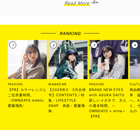
Read More
RANKING
FASHION
MAGAZINE
FASHION
CULT
【PR】カラーレンズと
【2026年2・3月合併
BRAND NEW EYES
再始
ご近所夏時間。
号】CONTENTS／特
with ASUKA SAITO
丼、
〈OWNDAYS meets.
集：LIFESTYLE
新しいメガネで、大人
へ。
齋藤飛鳥〉
SNAP 表紙：齋藤飛
の週末時間。＜
と、
鳥
OWNDAYS × mina＞
もの
【PR】