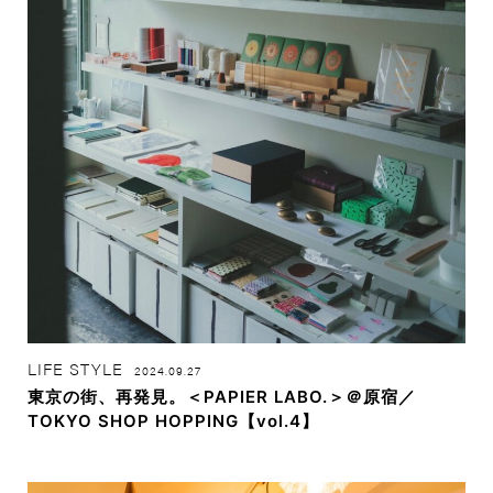
LIFE STYLE
2024.09.27
東京の街、再発見。＜PAPIER LABO.＞＠原宿／
TOKYO SHOP HOPPING【vol.4】