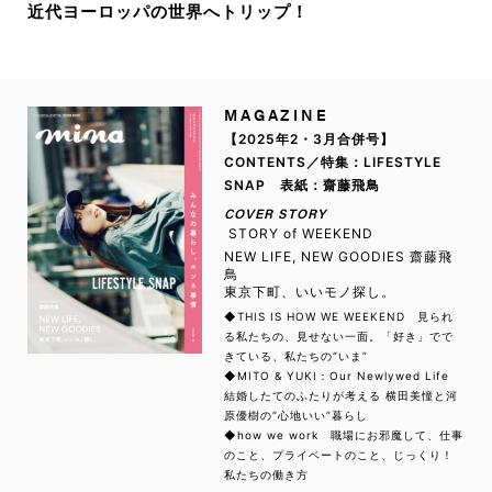
近代ヨーロッパの世界へトリップ！
MAGAZINE
【2025年2・3月合併号】
CONTENTS／特集：LIFESTYLE
SNAP 表紙：齋藤飛鳥
COVER STORY
STORY of WEEKEND
NEW LIFE, NEW GOODIES 齋藤飛
鳥
東京下町、いいモノ探し。
◆THIS IS HOW WE WEEKEND 見られ
る私たちの、見せない一面。「好き」でで
きている、私たちの“いま”
◆MITO & YUKI：Our Newlywed Life
結婚したてのふたりが考える 横田美憧と河
原優樹の“心地いい”暮らし
◆how we work 職場にお邪魔して、仕事
のこと、プライベートのこと、じっくり！
私たちの働き方