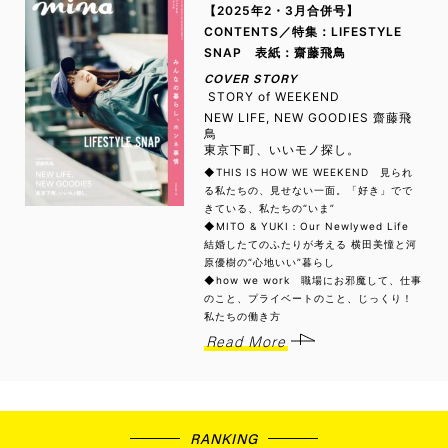
【2025年2・3月合併号】
CONTENTS／特集：LIFESTYLE
SNAP 表紙：齋藤飛鳥
COVER STORY
STORY of WEEKEND
NEW LIFE, NEW GOODIES 齋藤飛
鳥
東京下町、いいモノ探し。
◆THIS IS HOW WE WEEKEND 見られ
る私たちの、見せない一面。「好き」でで
きている、私たちの“いま”
◆MITO & YUKI：Our Newlywed Life
結婚したてのふたりが考える 横田美憧と河
原優樹の“心地いい”暮らし
◆how we work 職場にお邪魔して、仕事
のこと、プライベートのこと、じっくり！
私たちの働き方
Read More
RANKING