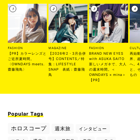
FASHION
MAGAZINE
FASHION
CULT
【PR】カラーレンズと
【2026年2・3月合併
BRAND NEW EYES
再始
ご近所夏時間。
号】CONTENTS／特
with ASUKA SAITO
丼、
〈OWNDAYS meets.
集：LIFESTYLE
新しいメガネで、大人
へ。
齋藤飛鳥〉
SNAP 表紙：齋藤飛
の週末時間。＜
と、
鳥
OWNDAYS × mina＞
もの
【PR】
Popular Tags
ホロスコープ
週末旅
インタビュー