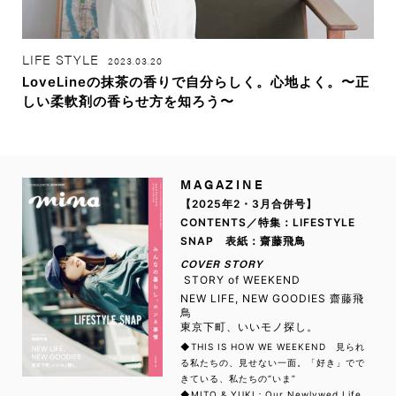
LIFE STYLE
2023.03.20
LoveLineの抹茶の香りで自分らしく。心地よく。〜正
しい柔軟剤の香らせ方を知ろう〜
MAGAZINE
【2025年2・3月合併号】
CONTENTS／特集：LIFESTYLE
SNAP 表紙：齋藤飛鳥
COVER STORY
STORY of WEEKEND
NEW LIFE, NEW GOODIES 齋藤飛
鳥
東京下町、いいモノ探し。
◆THIS IS HOW WE WEEKEND 見られ
る私たちの、見せない一面。「好き」でで
きている、私たちの“いま”
◆MITO & YUKI：Our Newlywed Life