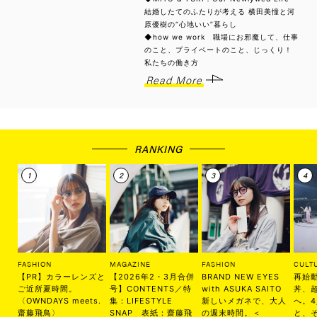
結婚したてのふたりが考える 横田美憧と河
原優樹の“心地いい”暮らし
◆how we work 職場にお邪魔して、仕事
のこと、プライベートのこと、じっくり！
私たちの働き方
Read More
RANKING
FASHION
MAGAZINE
FASHION
CULT
【PR】カラーレンズと
【2026年2・3月合併
BRAND NEW EYES
再始
ご近所夏時間。
号】CONTENTS／特
with ASUKA SAITO
丼、
〈OWNDAYS meets.
集：LIFESTYLE
新しいメガネで、大人
へ。
齋藤飛鳥〉
SNAP 表紙：齋藤飛
の週末時間。＜
と、