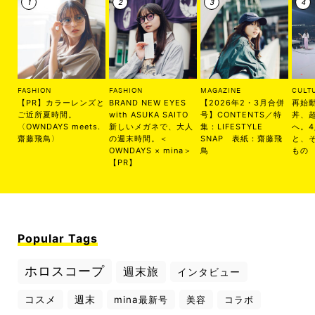
FASHION
FASHION
MAGAZINE
CULT
【PR】カラーレンズと
BRAND NEW EYES
【2026年2・3月合併
再始
ご近所夏時間。
with ASUKA SAITO
号】CONTENTS／特
丼、
〈OWNDAYS meets.
新しいメガネで、大人
集：LIFESTYLE
へ。
齋藤飛鳥〉
の週末時間。＜
SNAP 表紙：齋藤飛
と、
OWNDAYS × mina＞
鳥
もの
【PR】
Popular Tags
ホロスコープ
週末旅
インタビュー
コスメ
週末
mina最新号
美容
コラボ