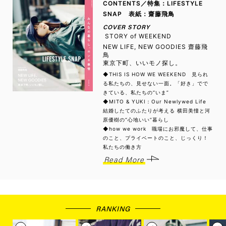
CONTENTS／特集：LIFESTYLE
SNAP 表紙：齋藤飛鳥
COVER STORY
STORY of WEEKEND
NEW LIFE, NEW GOODIES 齋藤飛
鳥
東京下町、いいモノ探し。
◆THIS IS HOW WE WEEKEND 見られ
る私たちの、見せない一面。「好き」でで
きている、私たちの“いま”
◆MITO & YUKI：Our Newlywed Life
結婚したてのふたりが考える 横田美憧と河
原優樹の“心地いい”暮らし
◆how we work 職場にお邪魔して、仕事
のこと、プライベートのこと、じっくり！
私たちの働き方
Read More
RANKING