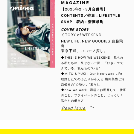
MAGAZINE
【2025年2・3月合併号】
CONTENTS／特集：LIFESTYLE
SNAP 表紙：齋藤飛鳥
COVER STORY
STORY of WEEKEND
NEW LIFE, NEW GOODIES 齋藤飛
鳥
東京下町、いいモノ探し。
◆THIS IS HOW WE WEEKEND 見られ
る私たちの、見せない一面。「好き」でで
きている、私たちの“いま”
◆MITO & YUKI：Our Newlywed Life
結婚したてのふたりが考える 横田美憧と河
原優樹の“心地いい”暮らし
◆how we work 職場にお邪魔して、仕事
のこと、プライベートのこと、じっくり！
私たちの働き方
Read More