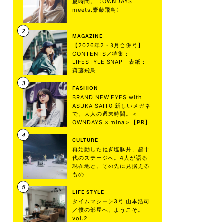
夏時間。〈OWNDAYS
meets.齋藤飛鳥〉
MAGAZINE
【2026年2・3月合併号】
CONTENTS／特集：
LIFESTYLE SNAP 表紙：
齋藤飛鳥
FASHION
BRAND NEW EYES with
ASUKA SAITO 新しいメガネ
で、大人の週末時間。＜
OWNDAYS × mina＞【PR】
CULTURE
再始動したねぎ塩豚丼、超十
代のステージへ。4人が語る
現在地と、その先に見据える
もの
LIFE STYLE
タイムマシーン3号 山本浩司
／僕の部屋へ、ようこそ。
vol.2