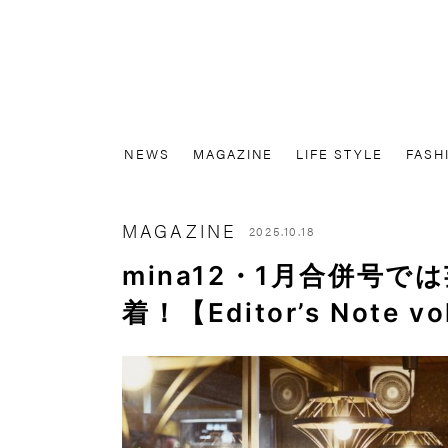
NEWS
MAGAZINE
LIFE STYLE
FASH
MAGAZINE
2025.10.18
mina12・1月合併号
着！【Editor’s Note vo