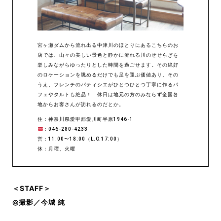
宮ヶ瀬ダムから流れ出る中津川のほとりにあるこちらのお
店では、山々の美しい景色と静かに流れる川のせせらぎを
楽しみながらゆったりとした時間を過ごせます。その絶好
のロケーションを眺めるだけでも足を運ぶ価値あり。その
うえ、フレンチのパティシエがひとつひとつ丁寧に作るパ
フェやタルトも絶品！ 休日は地元の方のみならず全国各
地からお客さんが訪れるのだとか。
住：神奈川県愛甲郡愛川町半原1946-1
：046-280-4233
営：11:00〜18:00（L.O.17:00）
休：月曜、火曜
＜STAFF＞
◎撮影／今城 純