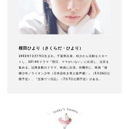
桜田ひより（さくらだ・ひより）
2002年12月19日生まれ。千葉県出身。幼少から活動をスター
トし、2014年ドラマ『明日、ママがいない』に出演し、注目を
集める。以降多数のドラマ、映画に出演。待機作に、映画『雄
獅少年／ライオン少年（日本語吹き替え版声優）』（5月26日公
開予定）、『交換ウソ日記』（7月7日公開予定）がある。