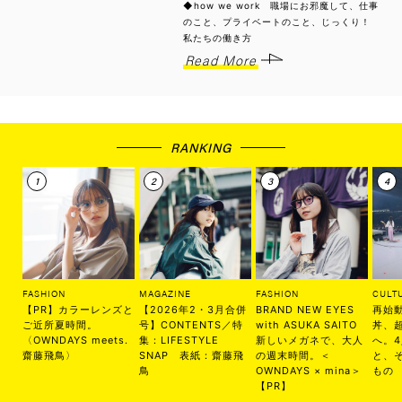
◆how we work 職場にお邪魔して、仕事
のこと、プライベートのこと、じっくり！
私たちの働き方
Read More
RANKING
FASHION
MAGAZINE
FASHION
CULT
【PR】カラーレンズと
【2026年2・3月合併
BRAND NEW EYES
再始
ご近所夏時間。
号】CONTENTS／特
with ASUKA SAITO
丼、
〈OWNDAYS meets.
集：LIFESTYLE
新しいメガネで、大人
へ。
齋藤飛鳥〉
SNAP 表紙：齋藤飛
の週末時間。＜
と、
鳥
OWNDAYS × mina＞
もの
【PR】