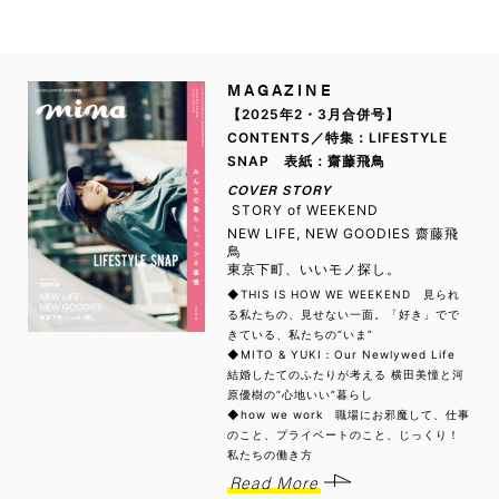
MAGAZINE
【2025年2・3月合併号】
CONTENTS／特集：LIFESTYLE
SNAP 表紙：齋藤飛鳥
COVER STORY
STORY of WEEKEND
NEW LIFE, NEW GOODIES 齋藤飛
鳥
東京下町、いいモノ探し。
◆THIS IS HOW WE WEEKEND 見られ
る私たちの、見せない一面。「好き」でで
きている、私たちの“いま”
◆MITO & YUKI：Our Newlywed Life
結婚したてのふたりが考える 横田美憧と河
原優樹の“心地いい”暮らし
◆how we work 職場にお邪魔して、仕事
のこと、プライベートのこと、じっくり！
私たちの働き方
Read More