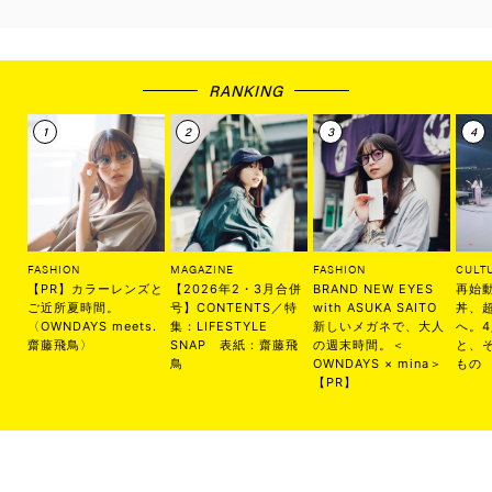
RANKING
FASHION
MAGAZINE
FASHION
CULT
【PR】カラーレンズと
【2026年2・3月合併
BRAND NEW EYES
再始
ご近所夏時間。
号】CONTENTS／特
with ASUKA SAITO
丼、
〈OWNDAYS meets.
集：LIFESTYLE
新しいメガネで、大人
へ。
齋藤飛鳥〉
SNAP 表紙：齋藤飛
の週末時間。＜
と、
鳥
OWNDAYS × mina＞
もの
【PR】