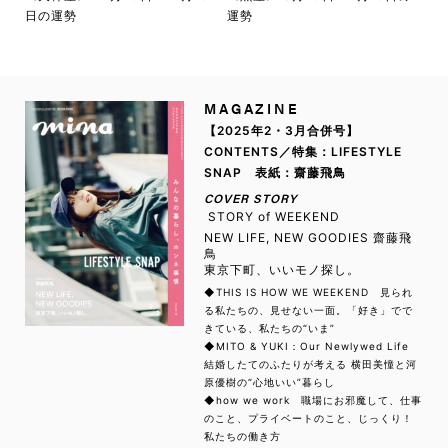
日の運勢
運勢
MAGAZINE
【2025年2・3月合併号】
CONTENTS／特集：LIFESTYLE
SNAP 表紙：齋藤飛鳥
COVER STORY
STORY of WEEKEND
NEW LIFE, NEW GOODIES 齋藤飛
鳥
東京下町、いいモノ探し。
◆THIS IS HOW WE WEEKEND 見られ
る私たちの、見せない一面。「好き」でで
きている、私たちの“いま”
◆MITO & YUKI：Our Newlywed Life
結婚したてのふたりが考える 横田美憧と河
原優樹の“心地いい”暮らし
◆how we work 職場にお邪魔して、仕事
のこと、プライベートのこと、じっくり！
私たちの働き方