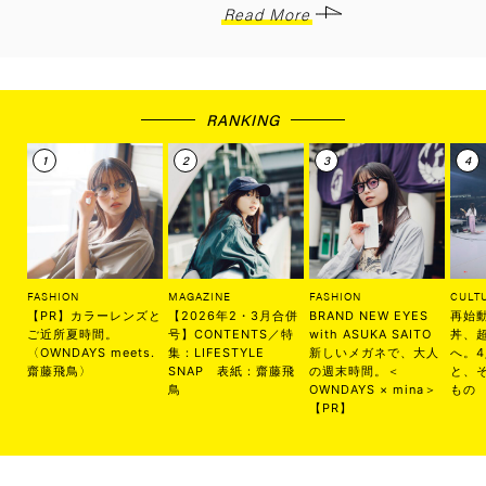
Read More
RANKING
FASHION
MAGAZINE
FASHION
CULT
【PR】カラーレンズと
【2026年2・3月合併
BRAND NEW EYES
再始
ご近所夏時間。
号】CONTENTS／特
with ASUKA SAITO
丼、
〈OWNDAYS meets.
集：LIFESTYLE
新しいメガネで、大人
へ。
齋藤飛鳥〉
SNAP 表紙：齋藤飛
の週末時間。＜
と、
鳥
OWNDAYS × mina＞
もの
【PR】