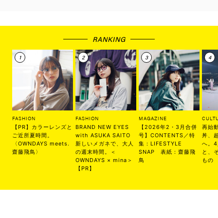
RANKING
FASHION
FASHION
MAGAZINE
CULT
【PR】カラーレンズと
BRAND NEW EYES
【2026年2・3月合併
再始
ご近所夏時間。
with ASUKA SAITO
号】CONTENTS／特
丼、
〈OWNDAYS meets.
新しいメガネで、大人
集：LIFESTYLE
へ。
齋藤飛鳥〉
の週末時間。＜
SNAP 表紙：齋藤飛
と、
OWNDAYS × mina＞
鳥
もの
【PR】