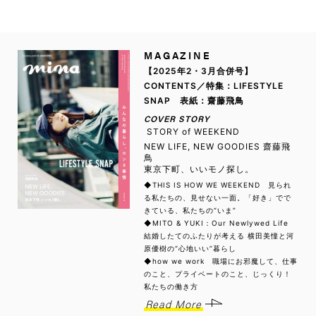
MAGAZINE
【2025年2・3月合併号】
CONTENTS／特集：LIFESTYLE
SNAP 表紙：齋藤飛鳥
COVER STORY
STORY of WEEKEND
NEW LIFE, NEW GOODIES 齋藤飛
鳥
東京下町、いいモノ探し。
◆THIS IS HOW WE WEEKEND 見られ
る私たちの、見せない一面。「好き」でで
きている、私たちの“いま”
◆MITO & YUKI：Our Newlywed Life
結婚したてのふたりが考える 横田美憧と河
原優樹の“心地いい”暮らし
◆how we work 職場にお邪魔して、仕事
のこと、プライベートのこと、じっくり！
私たちの働き方
Read More