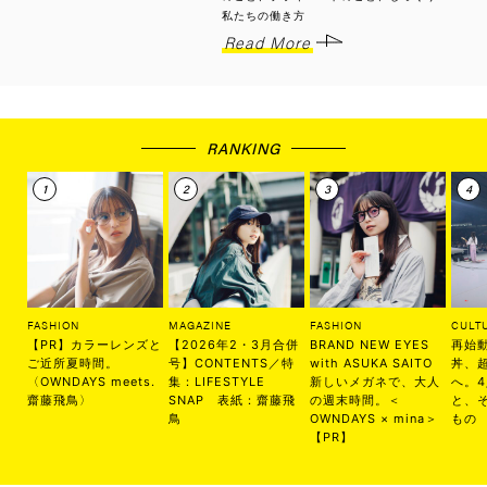
私たちの働き方
Read More
RANKING
FASHION
MAGAZINE
FASHION
CULT
【PR】カラーレンズと
【2026年2・3月合併
BRAND NEW EYES
再始
ご近所夏時間。
号】CONTENTS／特
with ASUKA SAITO
丼、
〈OWNDAYS meets.
集：LIFESTYLE
新しいメガネで、大人
へ。
齋藤飛鳥〉
SNAP 表紙：齋藤飛
の週末時間。＜
と、
鳥
OWNDAYS × mina＞
もの
【PR】