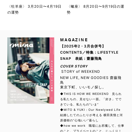
〈牡羊座〉 3月20日〜4月19日
〈蠍座〉 8月20日〜9月19日の運
の運勢
勢
MAGAZINE
【2025年2・3月合併号】
CONTENTS／特集：LIFESTYLE
SNAP 表紙：齋藤飛鳥
COVER STORY
STORY of WEEKEND
NEW LIFE, NEW GOODIES 齋藤飛
鳥
東京下町、いいモノ探し。
◆THIS IS HOW WE WEEKEND 見られ
る私たちの、見せない一面。「好き」でで
きている、私たちの“いま”
◆MITO & YUKI：Our Newlywed Life
結婚したてのふたりが考える 横田美憧と河
原優樹の“心地いい”暮らし
◆how we work 職場にお邪魔して、仕事
のこと、プライベートのこと、じっくり！