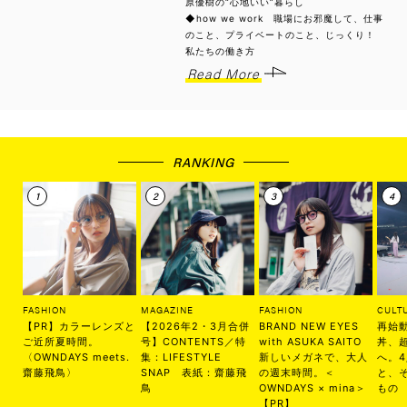
原優樹の“心地いい”暮らし
◆how we work 職場にお邪魔して、仕事
のこと、プライベートのこと、じっくり！
私たちの働き方
Read More
RANKING
FASHION
MAGAZINE
FASHION
CULT
【PR】カラーレンズと
【2026年2・3月合併
BRAND NEW EYES
再始
ご近所夏時間。
号】CONTENTS／特
with ASUKA SAITO
丼、
〈OWNDAYS meets.
集：LIFESTYLE
新しいメガネで、大人
へ。
齋藤飛鳥〉
SNAP 表紙：齋藤飛
の週末時間。＜
と、
鳥
OWNDAYS × mina＞
もの
【PR】