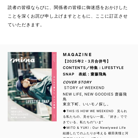
読者の皆様ならびに、関係者の皆様に御迷惑をおかけした
ことを深くお詫び申し上げますとともに、ここに訂正させ
ていただきます。
MAGAZINE
【2025年2・3月合併号】
CONTENTS／特集：LIFESTYLE
SNAP 表紙：齋藤飛鳥
COVER STORY
STORY of WEEKEND
NEW LIFE, NEW GOODIES 齋藤飛
鳥
東京下町、いいモノ探し。
◆THIS IS HOW WE WEEKEND 見られ
る私たちの、見せない一面。「好き」でで
きている、私たちの“いま”
◆MITO & YUKI：Our Newlywed Life
結婚したてのふたりが考える 横田美憧と河