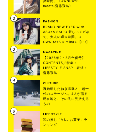
夏時間。〈OWNDAYS
meets.齋藤飛鳥〉
FASHION
BRAND NEW EYES with
ASUKA SAITO 新しいメガネ
で、大人の週末時間。＜
OWNDAYS × mina＞【PR】
MAGAZINE
【2026年2・3月合併号】
CONTENTS／特集：
LIFESTYLE SNAP 表紙：
齋藤飛鳥
CULTURE
再始動したねぎ塩豚丼、超十
代のステージへ。4人が語る
現在地と、その先に見据える
もの
LIFE STYLE
私の推し「MUJIお菓子」ラ
ンキング