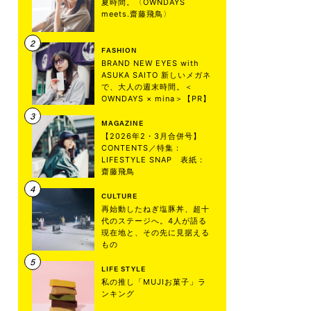
夏時間。〈OWNDAYS
meets.齋藤飛鳥〉
FASHION
BRAND NEW EYES with
ASUKA SAITO 新しいメガネ
で、大人の週末時間。＜
OWNDAYS × mina＞【PR】
MAGAZINE
【2026年2・3月合併号】
CONTENTS／特集：
LIFESTYLE SNAP 表紙：
齋藤飛鳥
CULTURE
再始動したねぎ塩豚丼、超十
代のステージへ。4人が語る
現在地と、その先に見据える
もの
LIFE STYLE
私の推し「MUJIお菓子」ラ
ンキング