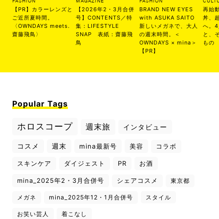
FASHION
MAGAZINE
FASHION
CULT
【PR】カラーレンズと
【2026年2・3月合併
BRAND NEW EYES
再始
ご近所夏時間。
号】CONTENTS／特
with ASUKA SAITO
丼、
〈OWNDAYS meets.
集：LIFESTYLE
新しいメガネで、大人
へ。
齋藤飛鳥〉
SNAP 表紙：齋藤飛
の週末時間。＜
と、
鳥
OWNDAYS × mina＞
もの
【PR】
Popular Tags
ホロスコープ
週末旅
インタビュー
コスメ
週末
mina最新号
美容
コラボ
スキンケア
ダイジェスト
PR
お酒
mina_2025年2・3月合併号
シェアコスメ
東京都
メガネ
mina_2025年12・1月合併号
スタイル
お笑い芸人
着こなし