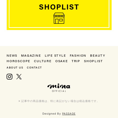
NEWS
MAGAZINE
LIFE STYLE
FASHION
BEAUTY
HOROSCOPE
CULTURE
OSAKE
TRIP
SHOPLIST
ABOUT US
CONTACT
Instagram
X, formerly Twitter
mina（ミーナ）
※ 記事中の商品価格は、特に表記がない場合は税込価格です。
Designed By
PASSAGE