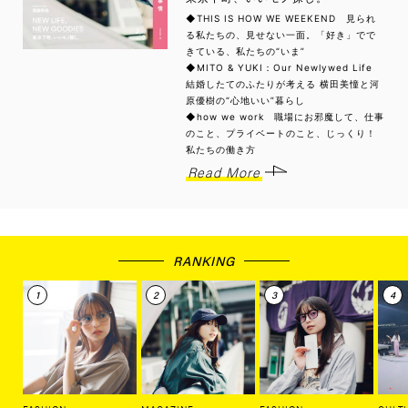
◆THIS IS HOW WE WEEKEND 見られ
る私たちの、見せない一面。「好き」でで
きている、私たちの“いま”
◆MITO & YUKI：Our Newlywed Life
結婚したてのふたりが考える 横田美憧と河
原優樹の“心地いい”暮らし
◆how we work 職場にお邪魔して、仕事
のこと、プライベートのこと、じっくり！
私たちの働き方
Read More
RANKING