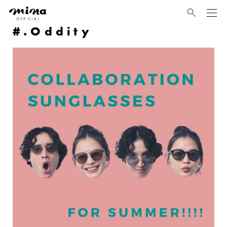
mina
.Oddity