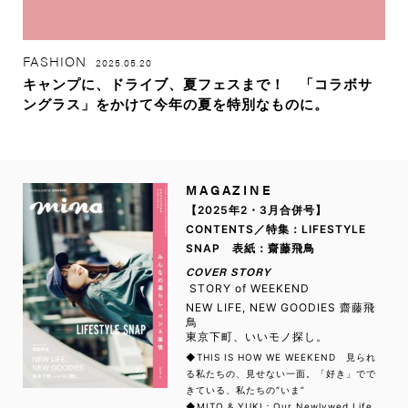
FASHION
2025.05.20
キャンプに、ドライブ、夏フェスまで！ 「コラボサ
ングラス」をかけて今年の夏を特別なものに。
MAGAZINE
【2025年2・3月合併号】
CONTENTS／特集：LIFESTYLE
SNAP 表紙：齋藤飛鳥
COVER STORY
STORY of WEEKEND
NEW LIFE, NEW GOODIES 齋藤飛
鳥
東京下町、いいモノ探し。
◆THIS IS HOW WE WEEKEND 見られ
る私たちの、見せない一面。「好き」でで
きている、私たちの“いま”
◆MITO & YUKI：Our Newlywed Life