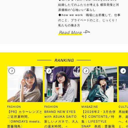
結婚したてのふたりが考える 横田美憧と河
原優樹の“心地いい”暮らし
◆how we work 職場にお邪魔して、仕事
のこと、プライベートのこと、じっくり！
私たちの働き方
Read More
RANKING
FASHION
FASHION
MAGAZINE
CULT
【PR】カラーレンズと
BRAND NEW EYES
【2026年2・3月合併
再始
ご近所夏時間。
with ASUKA SAITO
号】CONTENTS／特
丼、
〈OWNDAYS meets.
新しいメガネで、大人
集：LIFESTYLE
へ。
齋藤飛鳥〉
の週末時間。＜
SNAP 表紙：齋藤飛
と、