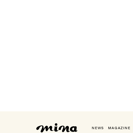
mina（ミーナ）
NEWS
MAGAZINE