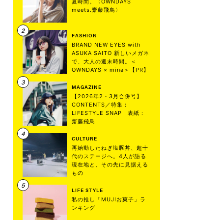
夏時間。〈OWNDAYS
meets.齋藤飛鳥〉
FASHION
BRAND NEW EYES with
ASUKA SAITO 新しいメガネ
で、大人の週末時間。＜
OWNDAYS × mina＞【PR】
MAGAZINE
【2026年2・3月合併号】
CONTENTS／特集：
LIFESTYLE SNAP 表紙：
齋藤飛鳥
CULTURE
再始動したねぎ塩豚丼、超十
代のステージへ。4人が語る
現在地と、その先に見据える
もの
LIFE STYLE
私の推し「MUJIお菓子」ラ
ンキング