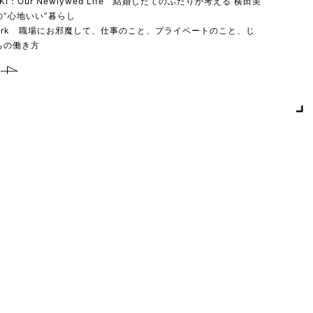
YUKI：Our Newlywed Life 結婚したてのふたりが考える 横田美
“心地いい”暮らし
 work 職場にお邪魔して、仕事のこと、プライベートのこと、じ
ちの働き方