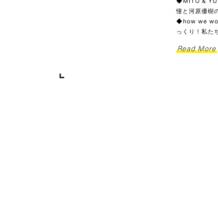
◆MITO & 
憧と河原優樹の
◆how we
っくり！私た
Read More