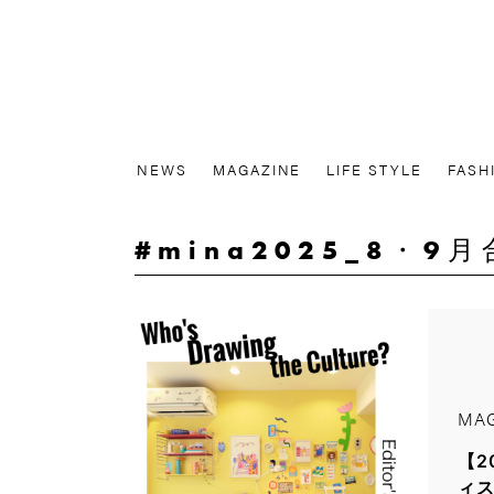
NEWS
MAGAZINE
LIFE STYLE
FASH
mina2025_8・9
MAG
【2
ィス