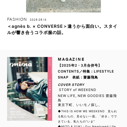
FASHION
2025.05.13
＜agnès b. × CONVERSE＞違うから面白い。スタイ
ルが響き合うコラボ服の話。
MAGAZINE
【2025年2・3月合併号】
CONTENTS／特集：LIFESTYLE
SNAP 表紙：齋藤飛鳥
COVER STORY
STORY of WEEKEND
NEW LIFE, NEW GOODIES 齋藤飛
鳥
東京下町、いいモノ探し。
◆THIS IS HOW WE WEEKEND 見られ
る私たちの、見せない一面。「好き」でで
きている、私たちの“いま”
◆MITO & YUKI：Our Newlywed Life