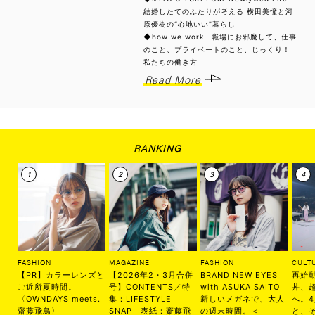
結婚したてのふたりが考える 横田美憧と河
原優樹の“心地いい”暮らし
◆how we work 職場にお邪魔して、仕事
のこと、プライベートのこと、じっくり！
私たちの働き方
Read More
RANKING
FASHION
MAGAZINE
FASHION
CULT
【PR】カラーレンズと
【2026年2・3月合併
BRAND NEW EYES
再始
ご近所夏時間。
号】CONTENTS／特
with ASUKA SAITO
丼、
〈OWNDAYS meets.
集：LIFESTYLE
新しいメガネで、大人
へ。
齋藤飛鳥〉
SNAP 表紙：齋藤飛
の週末時間。＜
と、